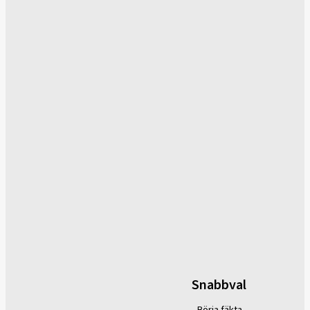
Snabbval
Börja fäkta