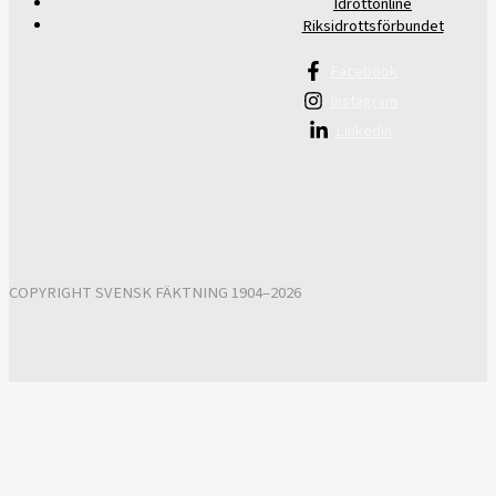
Idrottonline
Riksidrottsförbundet
Facebook
Instagram
Linkedin
COPYRIGHT SVENSK FÄKTNING 1904–2026