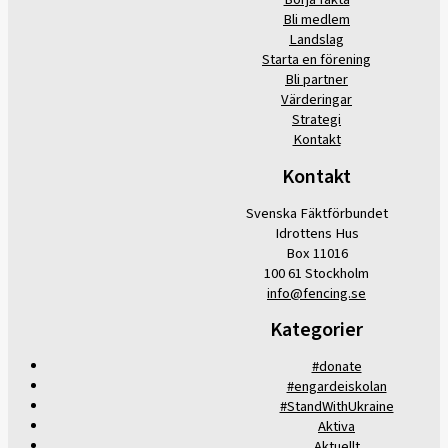
Bli medlem
Landslag
Starta en förening
Bli partner
Värderingar
Strategi
Kontakt
Kontakt
Svenska Fäktförbundet
Idrottens Hus
Box 11016
100 61 Stockholm
info@fencing.se
Kategorier
#donate
#engardeiskolan
#StandWithUkraine
Aktiva
Aktuellt