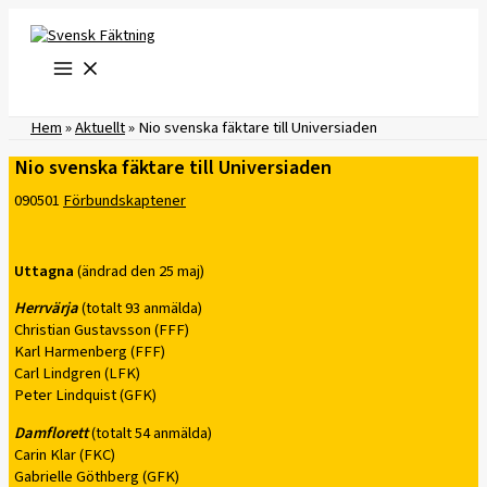
Hoppa
till
innehåll
Hem
»
Aktuellt
»
Nio svenska fäktare till Universiaden
Nio svenska fäktare till Universiaden
090501
Förbundskaptener
Uttagna
(ändrad den 25 maj)
Herrvärja
(totalt 93 anmälda)
Christian Gustavsson (FFF)
Karl Harmenberg (FFF)
Carl Lindgren (LFK)
Peter Lindquist (GFK)
Damflorett
(totalt 54 anmälda)
Carin Klar (FKC)
Gabrielle Göthberg (GFK)