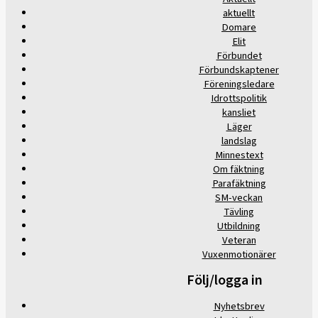
aktuellt
Domare
Elit
Förbundet
Förbundskaptener
Föreningsledare
Idrottspolitik
kansliet
Läger
landslag
Minnestext
Om fäktning
Parafäktning
SM-veckan
Tävling
Utbildning
Veteran
Vuxenmotionärer
Följ/logga in
Nyhetsbrev