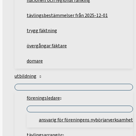
nationell och regional ranking
tävlingsbestämmelser från 2025-12-01
trygg fäktning
övergångar fäktare
domare
utbildning
föreningsledare
ansvarig för föreningens nybörjarverksamhet
tävlingsarrangör