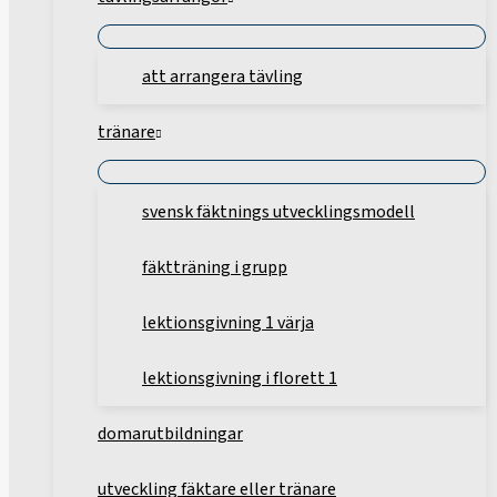
att arrangera tävling
tränare
svensk fäktnings utvecklingsmodell
fäktträning i grupp
lektionsgivning 1 värja
lektionsgivning i florett 1
domarutbildningar
utveckling fäktare eller tränare