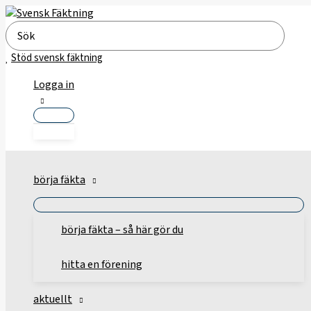
Hoppa
till
Search
innehåll
for:
Stöd svensk fäktning
Logga in
börja fäkta
börja fäkta – så här gör du
hitta en förening
aktuellt