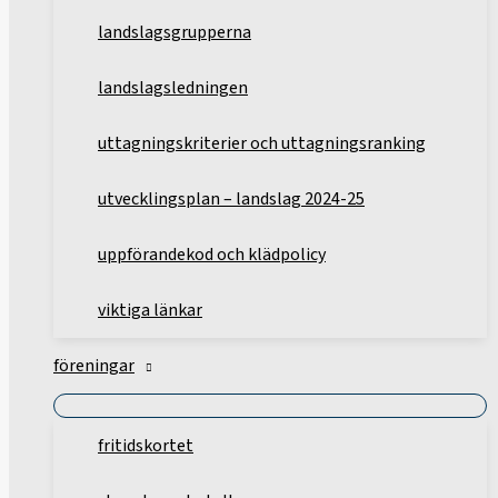
landslagsgrupperna
landslagsledningen
uttagningskriterier och uttagningsranking
utvecklingsplan – landslag 2024-25
uppförandekod och klädpolicy
viktiga länkar
föreningar
fritidskortet