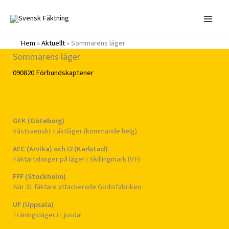
Hoppa
till
innehåll
Hem
»
Aktuellt
»
Sommarens läger
Sommarens läger
090820
Förbundskaptener
GFK (Göteborg)
Västsvenskt Fäktläger (kommande helg)
AFC (
Arvika) och I2 (
Karlstad)
Fäktartalanger på läger i Skillingmark (VF)
FFF (Stockholm)
När 31 fäktare attackerade Godisfabriken
UF (Uppsala)
Träningsläger i Ljusdal