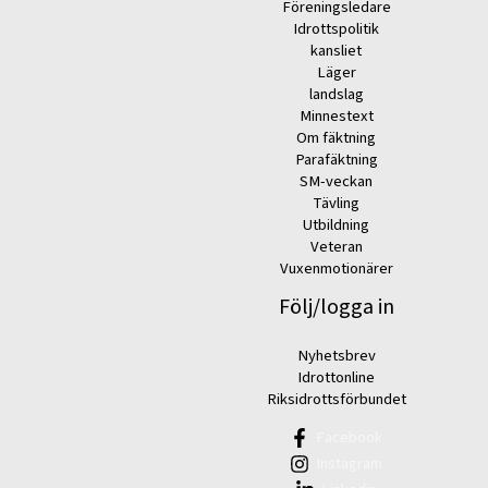
Föreningsledare
Idrottspolitik
kansliet
Läger
landslag
Minnestext
Om fäktning
Parafäktning
SM-veckan
Tävling
Utbildning
Veteran
Vuxenmotionärer
Följ/logga in
Nyhetsbrev
Idrottonline
Riksidrottsförbundet
Facebook
Instagram