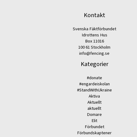
Kontakt
Svenska Fäktförbundet
Idrottens Hus
Box 11016
100 61 Stockholm
info@fencing.se
Kategorier
#donate
#engardeiskolan
#StandWithUkraine
Aktiva
Aktuellt
aktuellt
Domare
Elit
Förbundet
Förbundskaptener