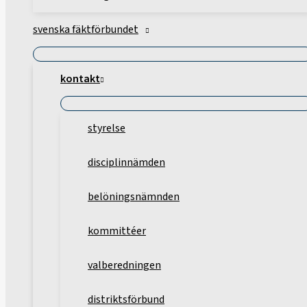
svenska fäktförbundet
kontakt
styrelse
disciplinnämden
belöningsnämnden
kommittéer
valberedningen
distriktsförbund