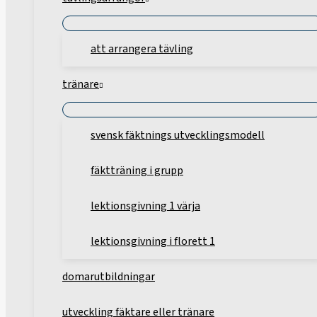
att arrangera tävling
tränare
svensk fäktnings utvecklingsmodell
fäktträning i grupp
lektionsgivning 1 värja
lektionsgivning i florett 1
domarutbildningar
utveckling fäktare eller tränare