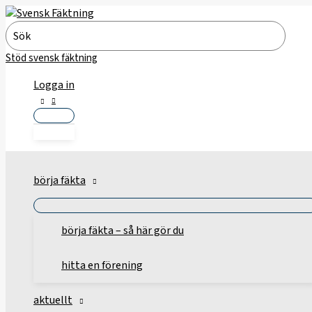
Hoppa
till
Search
innehåll
for:
Stöd svensk fäktning
Logga in
börja fäkta
börja fäkta – så här gör du
hitta en förening
aktuellt