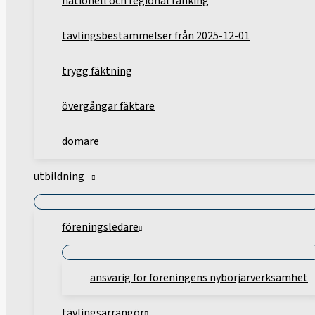
nationell och regional ranking
tävlingsbestämmelser från 2025-12-01
trygg fäktning
övergångar fäktare
domare
utbildning
föreningsledare
ansvarig för föreningens nybörjarverksamhet
tävlingsarrangör