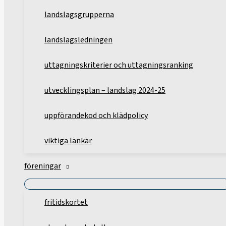
landslagsgrupperna
landslagsledningen
uttagningskriterier och uttagningsranking
utvecklingsplan – landslag 2024-25
uppförandekod och klädpolicy
viktiga länkar
föreningar
fritidskortet