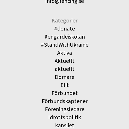
info@fencing.se
Kategorier
#donate
#engardeiskolan
#StandWithUkraine
Aktiva
Aktuellt
aktuellt
Domare
Elit
Förbundet
Förbundskaptener
Föreningsledare
Idrottspolitik
kansliet