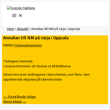
Hoppa
till
innehåll
Hem
»
Aktuellt
»
Anmälan till NM på värja i Uppsala
Anmälan till NM på värja i Uppsala
090903
Förbundskaptener
Tävlingens hemsida.
Lösenord kommer att skickas ut till klubbarna.
Observera även ändringarna i tidsschemat, som finns i den
uppdaterade inbjudan på kalendersidan.
←
Föregående Inlägg
Nästa Inlägg
→