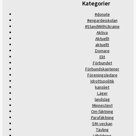
Kategorier
#donate
#engardeiskolan
#StandWithUkraine
Aktiva
Aktuellt
aktuellt
Domare
Elit
Förbundet
Förbundskaptener
Föreningsledare
Idrottspolitik
kansliet
Läger
landslag
Minnestext
Om fäktning
Parafäktning
SM-veckan
Tävling
Utbildning