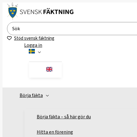
Hoppa
till
innehåll
Search
for:
Stöd svensk fäktning
Logga in
Börja fäkta
Börja fäkta – så här gör du
Hitta en förening