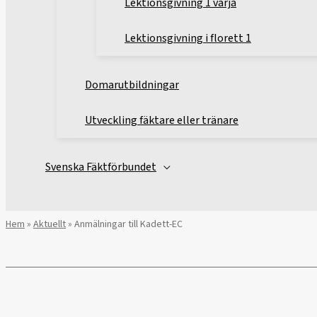
Lektionsgivning 1 värja
Lektionsgivning i florett 1
Domarutbildningar
Utveckling fäktare eller tränare
Svenska Fäktförbundet
Hem
»
Aktuellt
»
Anmälningar till Kadett-EC