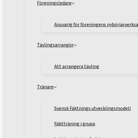
Föreningsledare
Ansvarig för föreningens nybörjarverk
Tävlingsarrangör
Att arrangera tävling
Tränare
Svensk Fäktnings utvecklingsmodell
Fäktträning i grupp