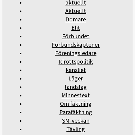
aktuellt
Aktuellt
Domare
Elit
Förbundet
Förbundskaptener
Föreningsledare
Idrottspolitik
kansliet
Läger
landslag
Minnestext
Om fäktning
Parafäktning
SM-veckan
Tävling