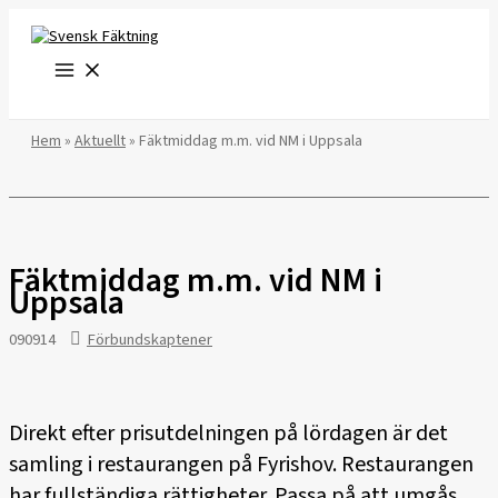
Hoppa
till
innehåll
Hem
»
Aktuellt
»
Fäktmiddag m.m. vid NM i Uppsala
Fäktmiddag m.m. vid NM i
Uppsala
090914
Förbundskaptener
Direkt efter prisutdelningen på lördagen är det
samling i restaurangen på Fyrishov. Restaurangen
har fullständiga rättigheter. Passa på att umgås