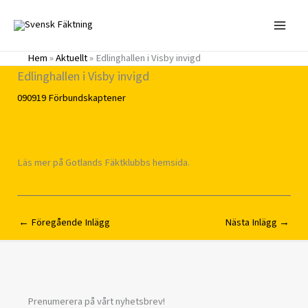
Hoppa
till
innehåll
Hem
»
Aktuellt
»
Edlinghallen i Visby invigd
Edlinghallen i Visby invigd
090919
Förbundskaptener
Läs mer på Gotlands Fäktklubbs hemsida.
←
Föregående Inlägg
Nästa Inlägg
→
Prenumerera på vårt nyhetsbrev!