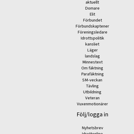
aktuellt
Domare
Elit
Förbundet
Förbundskaptener
Föreningsledare
Idrottspolitik
kansliet
Läger
landslag
Minnestext
Om fäktning
Parafäktning
SM-veckan
Tävling
Utbildning
Veteran
Vuxenmotionärer
Följ/logga in
Nyhetsbrev
Idrottonline