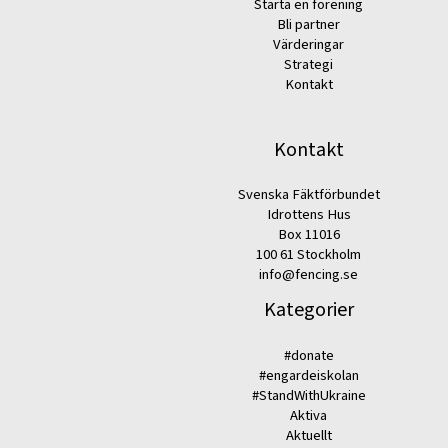
Starta en förening
Bli partner
Värderingar
Strategi
Kontakt
Kontakt
Svenska Fäktförbundet
Idrottens Hus
Box 11016
100 61 Stockholm
info@fencing.se
Kategorier
#donate
#engardeiskolan
#StandWithUkraine
Aktiva
Aktuellt