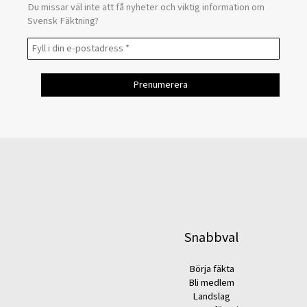
Du missar väl inte att få nyheter och viktig information om
Svensk Fäktning?
Snabbval
Börja fäkta
Bli medlem
Landslag