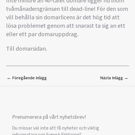
Inte mindre än 40-talet domare ligger nu inom
tvåmånadersgränsen till dead-line! För den som
vill behålla sin domarlicens är det hög tid att
lösa problemet genom att snarast ta sig an ett
eller ett par domaruppdrag.
Till domarsidan.
←
Föregående Inlägg
Nästa Inlägg
→
Prenumerera på vårt nyhetsbrev!
Du missar väl inte att få nyheter och viktig
information om Svensk Fäktning?