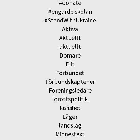
#donate
#engardeiskolan
#StandWithUkraine
Aktiva
Aktuellt
aktuellt
Domare
Elit
Förbundet
Förbundskaptener
Föreningsledare
Idrottspolitik
kansliet
Läger
landslag
Minnestext