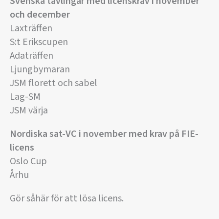
Svenska tävlingar
med licenskrav
i november
och december
Laxträffen
S:t Erikscupen
Adaträffen
Ljungbymaran
JSM florett och sabel
Lag-SM
JSM värja
Nordiska sat-VC i november med krav på FIE-
licens
Oslo Cup
Århu
Gör såhär för att lösa licens.