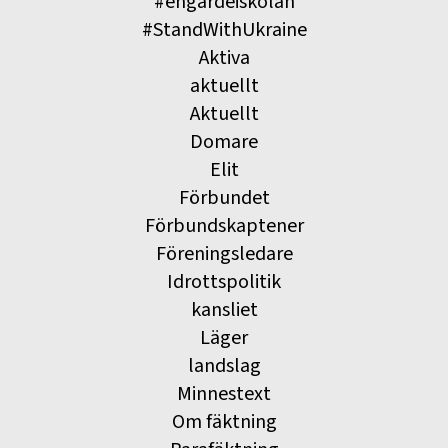
#engardeiskolan
#StandWithUkraine
Aktiva
aktuellt
Aktuellt
Domare
Elit
Förbundet
Förbundskaptener
Föreningsledare
Idrottspolitik
kansliet
Läger
landslag
Minnestext
Om fäktning