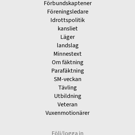
Förbundskaptener
Föreningsledare
Idrottspolitik
kansliet
Läger
landslag
Minnestext
Om fäktning
Parafäktning
SM-veckan
Tävling
Utbildning
Veteran
Vuxenmotionärer
Följ/logga in