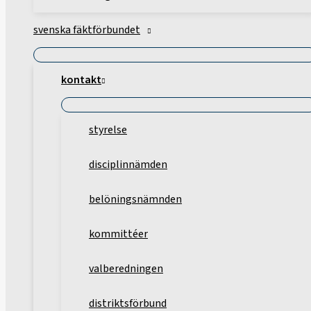
svenska fäktförbundet
kontakt
styrelse
disciplinnämden
belöningsnämnden
kommittéer
valberedningen
distriktsförbund