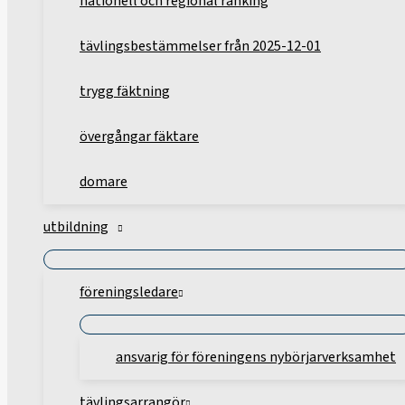
nationell och regional ranking
tävlingsbestämmelser från 2025-12-01
trygg fäktning
övergångar fäktare
domare
utbildning
föreningsledare
ansvarig för föreningens nybörjarverksamhet
tävlingsarrangör