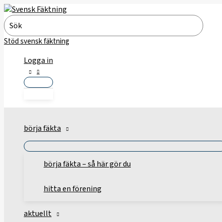
Hoppa
till
Search
innehåll
for:
Stöd svensk fäktning
Logga in
börja fäkta
börja fäkta – så här gör du
hitta en förening
aktuellt