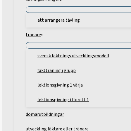
att arrangera tävling
tränare
svensk fäktnings utvecklingsmodell
fäktträning i grupp
lektionsgivning 1 värja
lektionsgivning i florett 1
domarutbildningar
utveckling fäktare eller tränare