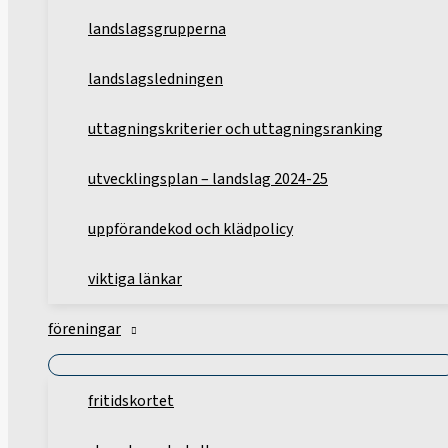
landslagsgrupperna
landslagsledningen
uttagningskriterier och uttagningsranking
utvecklingsplan – landslag 2024-25
uppförandekod och klädpolicy
viktiga länkar
föreningar
fritidskortet