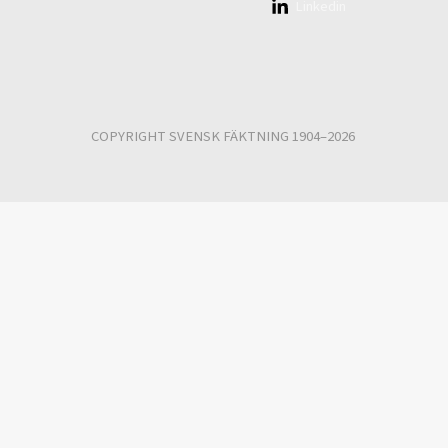
Linkedin
COPYRIGHT SVENSK FÄKTNING 1904–2026