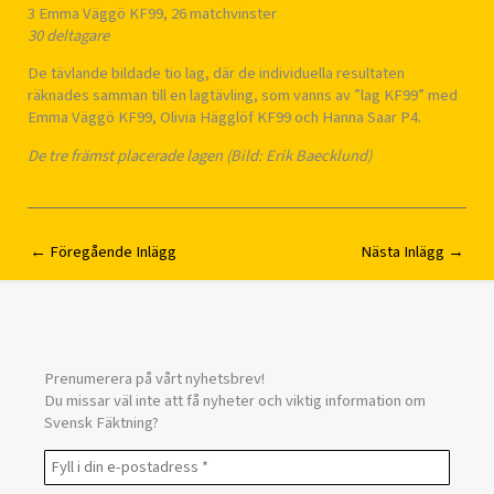
3 Emma Väggö KF99, 26 matchvinster
30 deltagare
De tävlande bildade tio lag, där de individuella resultaten
räknades samman till en lagtävling, som vanns av ”lag KF99” med
Emma Väggö KF99, Olivia Hägglöf KF99 och Hanna Saar P4.
De tre främst placerade lagen (Bild: Erik Baecklund)
←
Föregående Inlägg
Nästa Inlägg
→
Prenumerera på vårt nyhetsbrev!
Du missar väl inte att få nyheter och viktig information om
Svensk Fäktning?