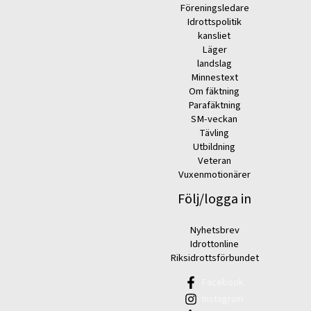
Föreningsledare
Idrottspolitik
kansliet
Läger
landslag
Minnestext
Om fäktning
Parafäktning
SM-veckan
Tävling
Utbildning
Veteran
Vuxenmotionärer
Följ/logga in
Nyhetsbrev
Idrottonline
Riksidrottsförbundet
Facebook
Instagram