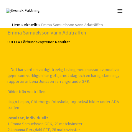
Hoppa
till
innehåll
Hem
»
Aktuellt
»
Emma Samuelsson vann Adaträffen
Emma Samuelsson vann Adaträffen
091114
Förbundskaptener
Resultat
– Det har varit en väldigt trevlig tävling med massor av positiva
tjejer som verkligen har gett järnet idag och en härlig stämning,
rapporterar Lena Jönsson i arrangerande GFK.
Bilder från Adaträffen.
Hugo Leijon, Göteborgs fotoskola, tog också bilder under ADA-
träffen
Resultat, individuellt
1 Emma Samuelsson GFK, 29 matchvinster
2 Johanna Bergdahl FFF, 28 matchvinster