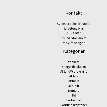
Kontakt
Svenska Fäktförbundet
Idrottens Hus
Box 11016
100 61 Stockholm
info@fencing.se
Kategorier
#donate
#engardeiskolan
#StandWithUkraine
Aktiva
Aktuellt
aktuellt
Domare
Elit
Förbundet
Förbundskaptener