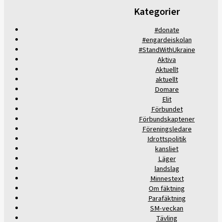
Kategorier
#donate
#engardeiskolan
#StandWithUkraine
Aktiva
Aktuellt
aktuellt
Domare
Elit
Förbundet
Förbundskaptener
Föreningsledare
Idrottspolitik
kansliet
Läger
landslag
Minnestext
Om fäktning
Parafäktning
SM-veckan
Tävling