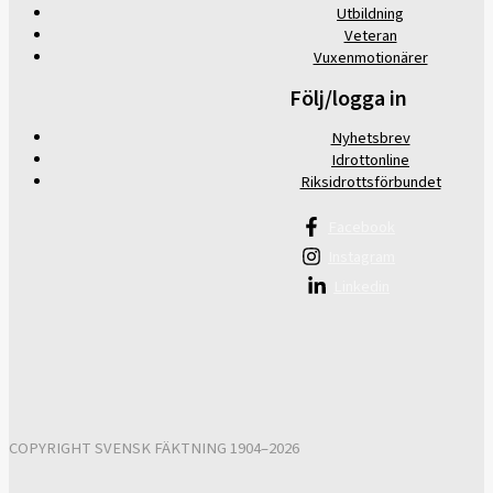
Utbildning
Veteran
Vuxenmotionärer
Följ/logga in
Nyhetsbrev
Idrottonline
Riksidrottsförbundet
Facebook
Instagram
Linkedin
COPYRIGHT SVENSK FÄKTNING 1904–2026