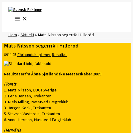
Hoppa
till
innehåll
Hem
»
Aktuellt
»
Mats Nilsson segerrik i Hilleröd
Mats Nilsson segerrik i Hilleröd
091125
Förbundskaptener
Resultat
Resultater fra Åbne Sjællandske Mesterskaber 2009
Florett
1. Mats Nilsson, LUGI Sverige
2. Lene Jensen, Trekanten
3. Niels Milling, Næstved Fægteklub
3. Jørgen Kock, Trekanten
5. Stavros Vastardis, Trekanten
6. Anne Herman, Næstved Fægteklub
Herrvärja