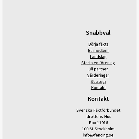
Snabbval
Börja fäkta
Bli medlem
Landslag
Starta en förening
Bli partner
Värderingar
Strategi
Kontakt
Kontakt
Svenska Fäktförbundet
Idrottens Hus
Box 11016
100 61 Stockholm
info@fencing.se