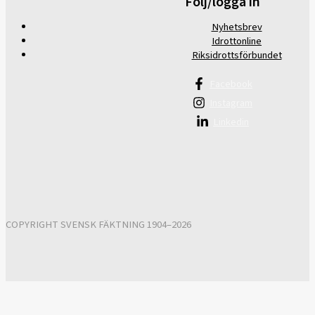
Följ/logga in
Nyhetsbrev
Idrottonline
Riksidrottsförbundet
Facebook
Instagram
Linkedin
COPYRIGHT SVENSK FÄKTNING 1904–2026