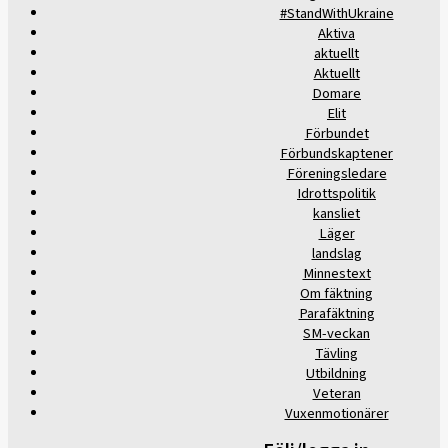
#StandWithUkraine
Aktiva
aktuellt
Aktuellt
Domare
Elit
Förbundet
Förbundskaptener
Föreningsledare
Idrottspolitik
kansliet
Läger
landslag
Minnestext
Om fäktning
Parafäktning
SM-veckan
Tävling
Utbildning
Veteran
Vuxenmotionärer