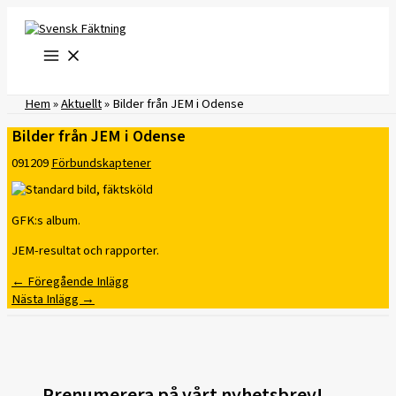
Hoppa
till
innehåll
Hem
»
Aktuellt
»
Bilder från JEM i Odense
Bilder från JEM i Odense
091209
Förbundskaptener
GFK:s album.
JEM-resultat och rapporter.
←
Föregående Inlägg
Nästa Inlägg
→
Prenumerera på vårt nyhetsbrev!