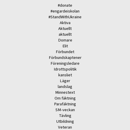
#donate
#engardeiskolan
#StandWithUkraine
Aktiva
Aktuellt
aktuellt
Domare
Elit
Förbundet
Förbundskaptener
Föreningsledare
Idrottspolitik
kansliet
Läger
landslag
Minnestext
Om fäktning
Parafäktning
SM-veckan
Tävling
Utbildning
Veteran