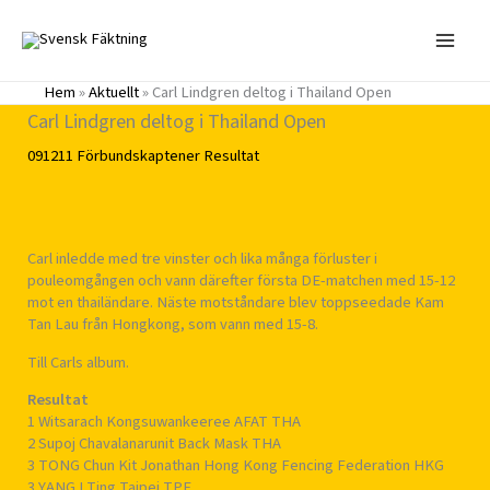
Hoppa
till
innehåll
Hem
»
Aktuellt
»
Carl Lindgren deltog i Thailand Open
Carl Lindgren deltog i Thailand Open
091211
Förbundskaptener
Resultat
Carl inledde med tre vinster och lika många förluster i
pouleomgången och vann därefter första DE-matchen med 15-12
mot en thailändare. Näste motståndare blev toppseedade Kam
Tan Lau från Hongkong, som vann med 15-8.
Till Carls album.
Resultat
1 Witsarach Kongsuwankeeree AFAT THA
2 Supoj Chavalanarunit Back Mask THA
3 TONG Chun Kit Jonathan Hong Kong Fencing Federation HKG
3 YANG I Ting Taipei TPE