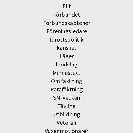
Elit
Förbundet
Förbundskaptener
Föreningsledare
Idrottspolitik
kansliet
Läger
landslag
Minnestext
Om fäktning
Parafäktning
SM-veckan
Tävling
Utbildning
Veteran
Vuxenmotionärer