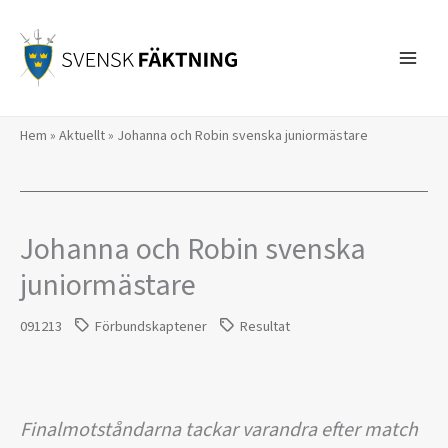
Hoppa
till
innehåll
Hem
»
Aktuellt
»
Johanna och Robin svenska juniormästare
Johanna och Robin svenska
juniormästare
091213
Förbundskaptener
Resultat
Finalmotståndarna tackar varandra efter match