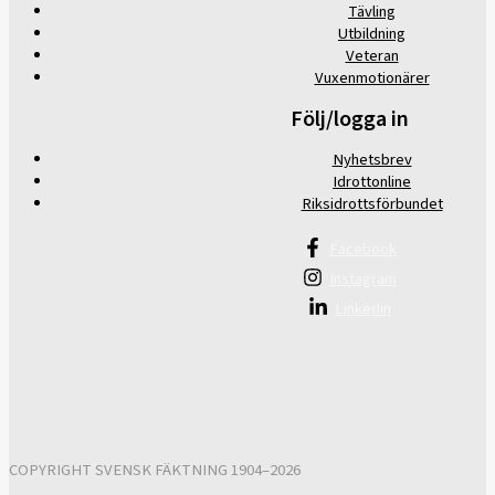
Tävling
Utbildning
Veteran
Vuxenmotionärer
Följ/logga in
Nyhetsbrev
Idrottonline
Riksidrottsförbundet
Facebook
Instagram
Linkedin
COPYRIGHT SVENSK FÄKTNING 1904–2026