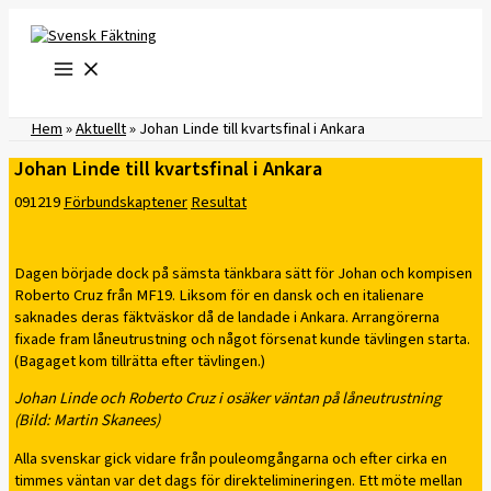
Hoppa
till
innehåll
Hem
»
Aktuellt
»
Johan Linde till kvartsfinal i Ankara
Johan Linde till kvartsfinal i Ankara
091219
Förbundskaptener
Resultat
Dagen började dock på sämsta tänkbara sätt för Johan och kompisen
Roberto Cruz från MF19. Liksom för en dansk och en italienare
saknades deras fäktväskor då de landade i Ankara. Arrangörerna
fixade fram låneutrustning och något försenat kunde tävlingen starta.
(Bagaget kom tillrätta efter tävlingen.)
Johan Linde och Roberto Cruz i osäker väntan på låneutrustning
(Bild: Martin Skanees)
Alla svenskar gick vidare från pouleomgångarna och efter cirka en
timmes väntan var det dags för direktelimineringen. Ett möte mellan