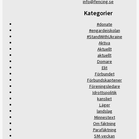
info@fencing.se
Kategorier
#donate
#engardeiskolan
#StandWithUkraine
Aktiva
Aktuellt
aktuellt
Domare
Elit
Förbundet
Förbundskaptener
Föreningsledare
Idrottspolitik
kansliet
Läger
landslag
Minnestext
Om fäktning
Parafäktning
SM-veckan