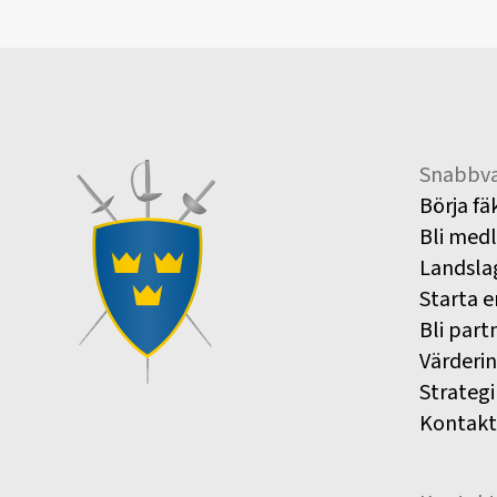
Snabbva
Börja fä
Bli med
Landsla
Starta e
Bli part
Värderi
Strategi
Kontakt