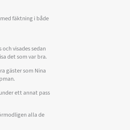
med fäktning i både
 och visades sedan
isa det som var bra.
dra gäster som Nina
apman.
under ett annat pass
förmodligen alla de