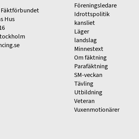
Föreningsledare
 Fäktförbundet
Idrottspolitik
ns Hus
kansliet
16
Läger
Stockholm
landslag
ncing.se
Minnestext
Om fäktning
Parafäktning
SM-veckan
Tävling
Utbildning
Veteran
Vuxenmotionärer