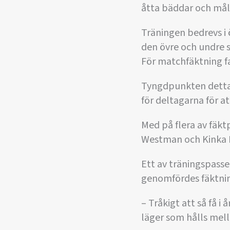
åtta bäddar och målt
Träningen bedrevs i
den övre och undre s
För matchfäktning fan
Tyngdpunkten detta 
för deltagarna för at
Med på flera av fäk
Westman och Kinka B
Ett av träningspass
genomfördes fäktni
– Tråkigt att så få i
läger som hålls mell