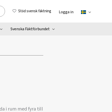
Stöd svensk fäktning
Logga in
Svenska Fäktförbundet
da i rum med fyra till