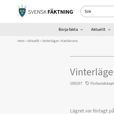
Hoppa
till
Search
innehåll
for:
Börja fäkta
Aktuellt
Hem
»
Aktuellt
»
Vinterläger i Karlskrona
Vinterläge
100107
Förbundskap
Lägret var förlagt på