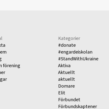
l
Kategorier
kta
#donate
lem
#engardeiskolan
g
#StandWithUkraine
n förening
Aktiva
ner
Aktuellt
ngar
aktuellt
Domare
Elit
Förbundet
Förbundskaptener