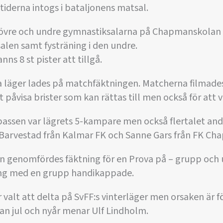
iderna intogs i bataljonens matsal.
 övre och undre gymnastiksalarna på Chapmanskolan 
alen samt fysträning i den undre.
ns 8 st pister att tillgå.
läger lades på matchfäktningen. Matcherna filmades
t påvisa brister som kan rättas till men också för att v
tpassen var lägrets 5-kampare men också flertalet an
arvestad från Kalmar FK och Sanne Gars från FK Ch
en genomfördes fäktning för en Prova på – grupp och 
ng med en grupp handikappade.
 år valt att delta på SvFF:s vinterläger men orsaken är 
an jul och nyår menar Ulf Lindholm.