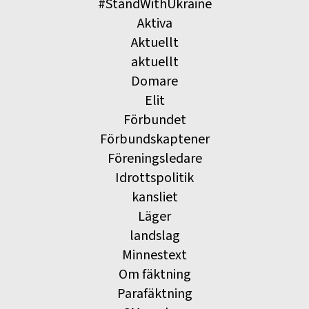
#StandWithUkraine
Aktiva
Aktuellt
aktuellt
Domare
Elit
Förbundet
Förbundskaptener
Föreningsledare
Idrottspolitik
kansliet
Läger
landslag
Minnestext
Om fäktning
Parafäktning