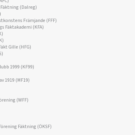
(AFC)
Fäktning (Dalreg)
)
ktkonstens Främjande (FFF)
gs Fäktakademi (KFA)
K)
K)
äkt Gille (HFG)
S)
lubb 1999 (KF99)
av 1919 (MF19)
örening (WFF)
örening Fäktning (ÖKSF)