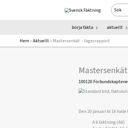
Hoppa
Search
till
for:
innehåll
börja fäkta
aktuellt
Hem
»
Aktuellt
»
Mastersenkät – lägesrapport
Mastersenkät 
100120
Förbundskaptene
Den 20 januari kl 16 hade
A 6 fäktning (A6)