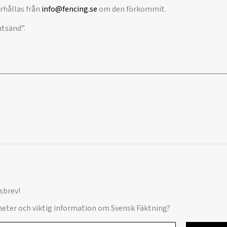
rhållas från
info@fencing.se
om den förkommit.
utsänd”.
sbrev!
yheter och viktig information om Svensk Fäktning?