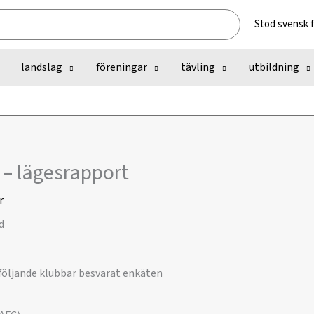
Stöd svensk 
landslag
föreningar
tävling
utbildning
– lägesrapport
r
 följande klubbar besvarat enkäten