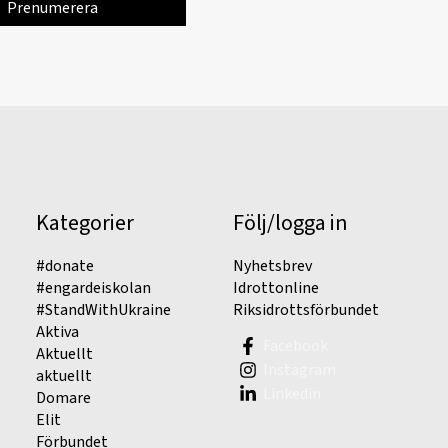
Kategorier
Följ/logga in
#donate
Nyhetsbrev
#engardeiskolan
Idrottonline
#StandWithUkraine
Riksidrottsförbundet
Aktiva
Facebook
Aktuellt
Instagram
aktuellt
Linkedin
Domare
Elit
Förbundet