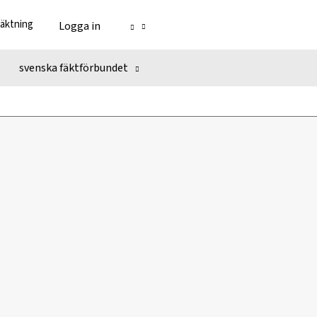
fäktning
Logga in
svenska fäktförbundet