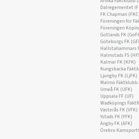
Arvika Fäktklubb 
Dalregementet IF 
FK Chapman (FKC
Föreningen för Fä
Föreningen Köpin
Gotlands FK (GoF
Göteborgs FK (GF
Hallstahammars F
Halmstads FS (HF
Kalmar FK (KFK)
Kungsbacka Fäktk
Ljungby FK (LjFK)
Malmö Fäktklubb 
Umeå FK (UFK)
Uppsala FF (UF)
Wadköpings Fäktf
Västerås FK (VFK)
Ystads FK (YFK)
Ängby FK (ÄFK)
Örebro Kamsportf