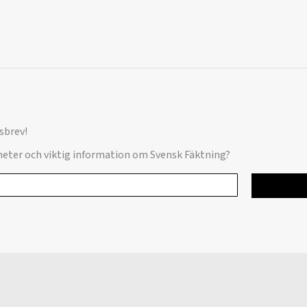
sbrev!
yheter och viktig information om Svensk Fäktning?