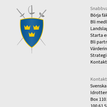
Snabbva
Börja fä
Bli med
Landsla
Starta e
Bli part
Värderi
Strategi
Kontakt
Kontakt
Svenska
Idrotte
Box 110
100 61 