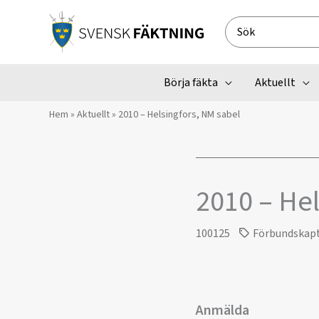
Hoppa
till
Search
innehåll
for:
Börja fäkta
Aktuellt
Hem
»
Aktuellt
»
2010 – Helsingfors, NM sabel
2010 – Hel
100125
Förbundskap
Anmälda