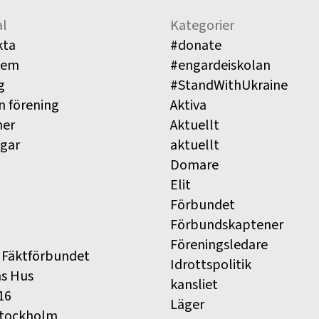
l
Kategorier
kta
#donate
lem
#engardeiskolan
g
#StandWithUkraine
n förening
Aktiva
ner
Aktuellt
ngar
aktuellt
Domare
Elit
Förbundet
Förbundskaptener
Föreningsledare
 Fäktförbundet
Idrottspolitik
ns Hus
kansliet
16
Läger
Stockholm