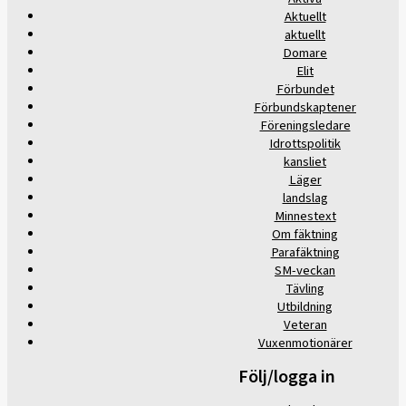
Aktuellt
aktuellt
Domare
Elit
Förbundet
Förbundskaptener
Föreningsledare
Idrottspolitik
kansliet
Läger
landslag
Minnestext
Om fäktning
Parafäktning
SM-veckan
Tävling
Utbildning
Veteran
Vuxenmotionärer
Följ/logga in