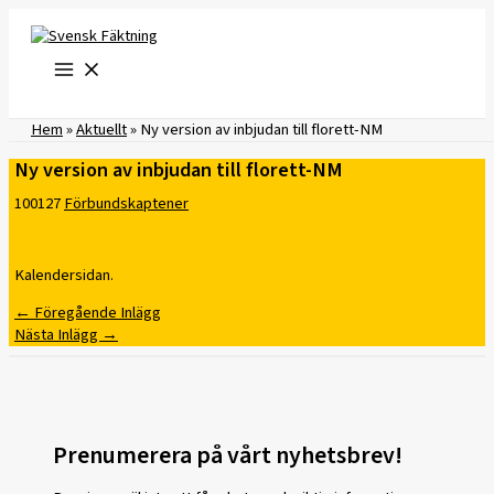
Hoppa
till
innehåll
Hem
»
Aktuellt
»
Ny version av inbjudan till florett-NM
Ny version av inbjudan till florett-NM
100127
Förbundskaptener
Kalendersidan.
←
Föregående Inlägg
Nästa Inlägg
→
Prenumerera på vårt nyhetsbrev!