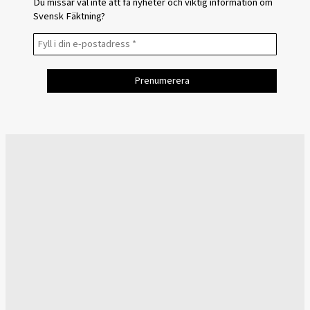
Du missar väl inte att få nyheter och viktig information om
Svensk Fäktning?