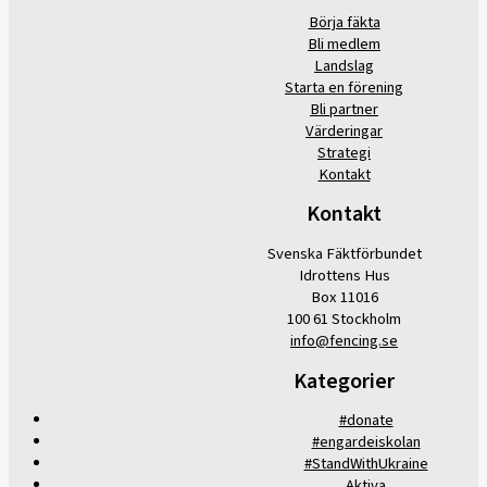
Börja fäkta
Bli medlem
Landslag
Starta en förening
Bli partner
Värderingar
Strategi
Kontakt
Kontakt
Svenska Fäktförbundet
Idrottens Hus
Box 11016
100 61 Stockholm
info@fencing.se
Kategorier
#donate
#engardeiskolan
#StandWithUkraine
Aktiva