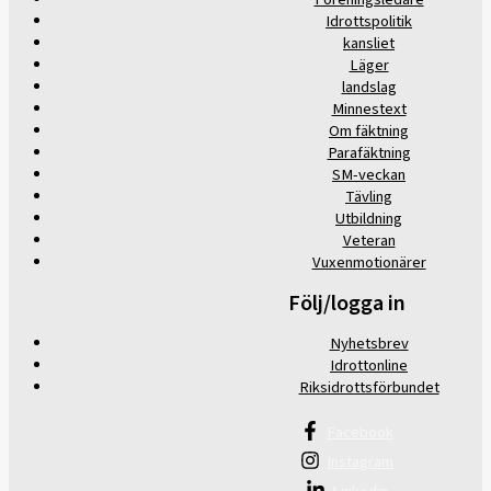
Idrottspolitik
kansliet
Läger
landslag
Minnestext
Om fäktning
Parafäktning
SM-veckan
Tävling
Utbildning
Veteran
Vuxenmotionärer
Följ/logga in
Nyhetsbrev
Idrottonline
Riksidrottsförbundet
Facebook
Instagram