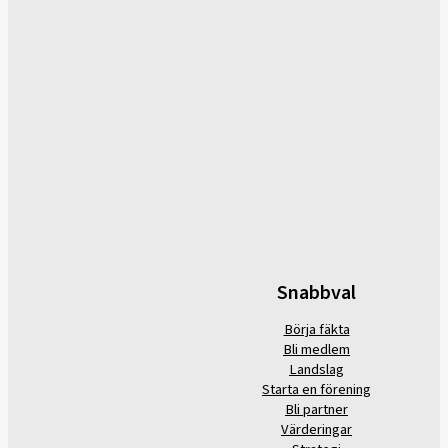
Snabbval
Börja fäkta
Bli medlem
Landslag
Starta en förening
Bli partner
Värderingar