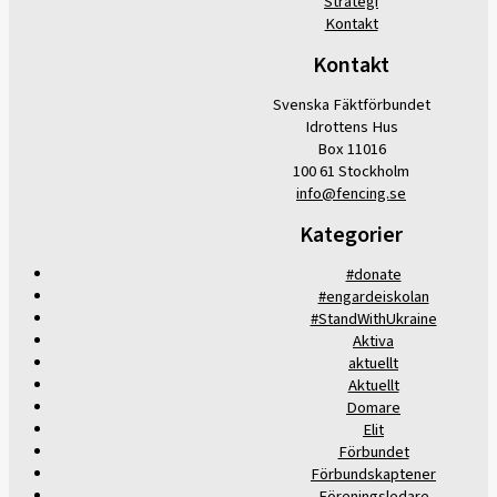
Strategi
Kontakt
Kontakt
Svenska Fäktförbundet
Idrottens Hus
Box 11016
100 61 Stockholm
info@fencing.se
Kategorier
#donate
#engardeiskolan
#StandWithUkraine
Aktiva
aktuellt
Aktuellt
Domare
Elit
Förbundet
Förbundskaptener
Föreningsledare