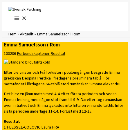
Hoppa
till
innehåll
Hem
»
Aktuellt
»
Emma Samuelsson i Rom
Emma Samuelsson i Rom
100206
Förbundskaptener
Resultat
Efter tre vinster och två förluster i poulomgången besgrade Emma
grekiskan Despina Perdika i fredagens preliminära tablå. För
motståndet i lördagens 64-tablå stod rumänskan Simona Alexandru.
Det blev en jämn match med 4-4 efter första perioden och sedan
Emma i ledning med någon stöt fram till 9-9. Därefter tog rumänskan
över initiativet och Emma lyckades inte hitta en vinnande taktik. Inför
sista perioden underläge 11-14. Förlust med 12-15.
Resultat
1 FLESSEL-COLOVIC Laura FRA