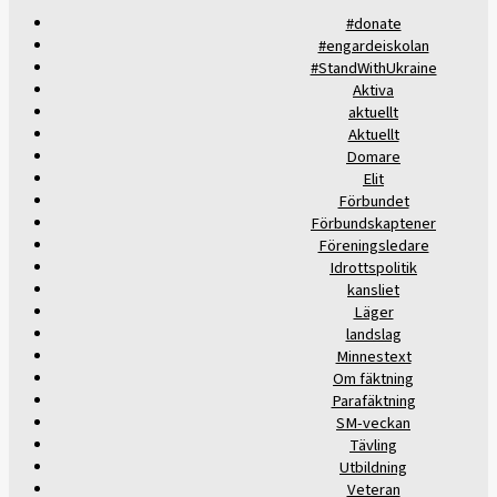
#donate
#engardeiskolan
#StandWithUkraine
Aktiva
aktuellt
Aktuellt
Domare
Elit
Förbundet
Förbundskaptener
Föreningsledare
Idrottspolitik
kansliet
Läger
landslag
Minnestext
Om fäktning
Parafäktning
SM-veckan
Tävling
Utbildning
Veteran