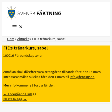
Hoppa
till
innehåll
Hem
»
Aktuellt
»
FIE:s tränarkurs, sabel
FIE:s tränarkurs, sabel
100216
Förbundskaptener
Anmälan skall därefter vara arrangören tillhanda före den 15 mars.
Intresseanmälan skickas före den 1 mars till
info@fencing.se
.
Mer info kommer så fort vi får den.
←
Föregående Inlägg
Nästa Inlägg
→