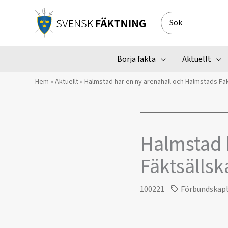
Hoppa
till
Search
innehåll
for:
Börja fäkta
Aktuellt
Hem
»
Aktuellt
»
Halmstad har en ny arenahall och Halmstads Fäk
Halmstad 
Fäktsällsk
100221
Förbundskap