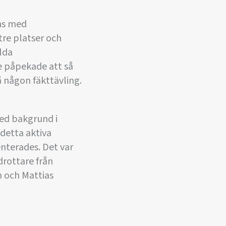
ns med
tre platser och
lda
e påpekade att så
å någon fäkttävling.
med bakgrund i
detta aktiva
nterades. Det var
drottare från
n och Mattias