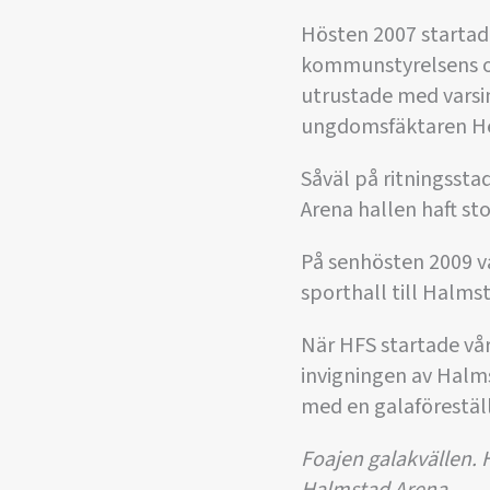
Hösten 2007 startad
kommunstyrelsens or
utrustade med varsi
ungdomsfäktaren He
Såväl på ritningssta
Arena hallen haft st
På senhösten 2009 va
sporthall till Halms
När HFS startade vår
invigningen av Halms
med en galaförestäl
Foajen galakvällen. 