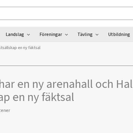
Landslag
Föreningar
Tävling
Utbildning
tsällskap en ny fäktsal
har en ny arenahall och Ha
ap en ny fäktsal
tener