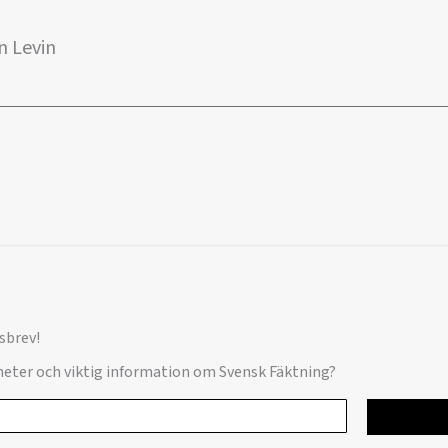
n Levin
sbrev!
yheter och viktig information om Svensk Fäktning?