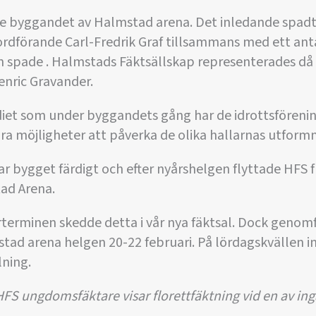
e byggandet av Halmstad arena. Det inledande spadt
dförande Carl-Fredrik Graf tillsammans med ett an
n spade . Halmstads Fäktsällskap representerades då
nric Gravander.
diet som under byggandets gång har de idrottsförenin
ora möjligheter att påverka de olika hallarnas utformn
r bygget färdigt och efter nyårshelgen flyttade HFS
tad Arena.
terminen skedde detta i vår nya fäktsal. Dock genomfö
tad arena helgen 20-22 februari. På lördagskvällen i
lning.
HFS ungdomsfäktare visar florettfäktning vid en av ing