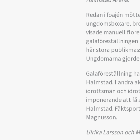
Halmstad Arena.
Redan i foajén möt
ungdomsboxare, brott
visade manuell flore
galaföreställningen 
här stora publikmass
Ungdomarna gjorde g
Galaföreställning ha
Halmstad. I andra ak
idrottsmän och idro
imponerande att få s
Halmstad. Fäktsport
Magnusson.
Ulrika Larsson och M