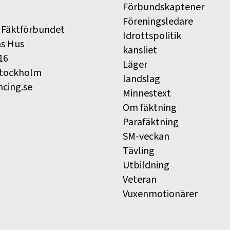
Förbundskaptener
Föreningsledare
 Fäktförbundet
Idrottspolitik
ns Hus
kansliet
16
Läger
Stockholm
landslag
ncing.se
Minnestext
Om fäktning
Parafäktning
SM-veckan
Tävling
Utbildning
Veteran
Vuxenmotionärer