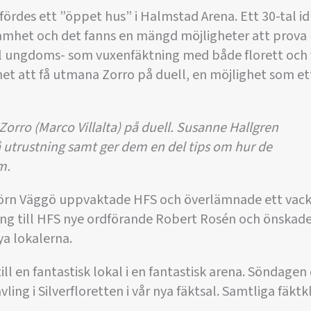
rdes ett ”öppet hus” i Halmstad Arena. Ett 30-tal id
amhet och det fanns en mängd möjligheter att prova p
l ungdoms- som vuxenfäktning med både florett och v
t att få utmana Zorro på duell, en möjlighet som ett
rro (Marco Villalta) på duell. Susanne Hallgren
å utrustning samt ger dem en del tips om hur de
m.
jörn Väggö uppvaktade HFS och överlämnade ett vack
 till HFS nye ordförande Robert Rosén och önskade 
ya lokalerna.
ill en fantastisk lokal i en fantastisk arena. Söndage
ling i Silverfloretten i vår nya fäktsal. Samtliga fäktk