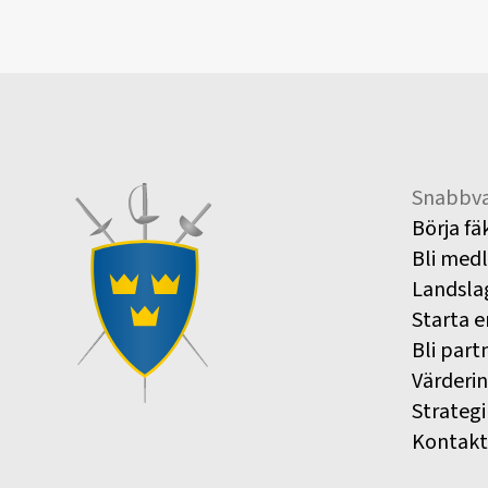
Snabbva
Börja fä
Bli med
Landsla
Starta e
Bli part
Värderi
Strategi
Kontakt