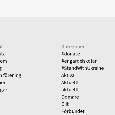
l
Kategorier
kta
#donate
lem
#engardeiskolan
g
#StandWithUkraine
n förening
Aktiva
ner
Aktuellt
ngar
aktuellt
Domare
Elit
Förbundet