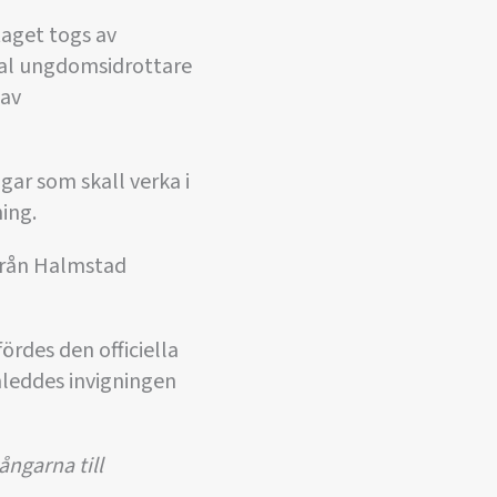
aget togs av
tal ungdomsidrottare
 av
gar som skall verka i
ing.
 från Halmstad
rdes den officiella
nleddes invigningen
ångarna till