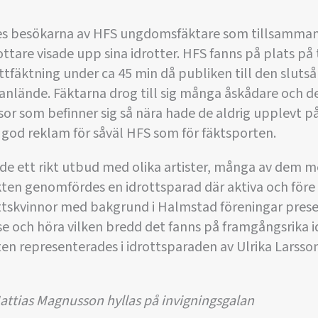
tes besökarna av HFS ungdomsfäktare som tillsamma
are visade upp sina idrotter. HFS fanns på plats på 
ttfäktning under ca 45 min då publiken till den slutså
anlände. Fäktarna drog till sig många åskådare och d
or som befinner sig så nära hade de aldrig upplevt p
od reklam för såväl HFS som för fäktsporten.
de ett rikt utbud med olika artister, många av dem 
ten genomfördes en idrottsparad där aktiva och före 
ttskvinnor med bakgrund i Halmstad föreningar prese
e och höra vilken bredd det fanns på framgångsrika i
en representerades i idrottsparaden av Ulrika Larsso
attias Magnusson hyllas på invigningsgalan