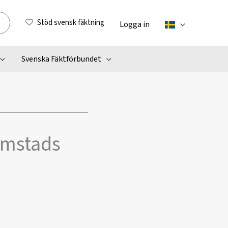
Stöd svensk fäktning
Logga in
Svenska Fäktförbundet
lmstads