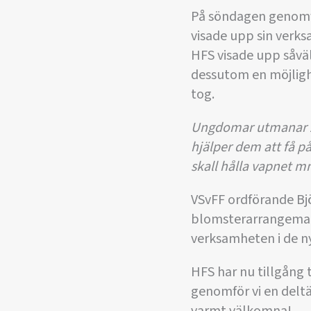
På söndagen genomfö
visade upp sin verks
HFS visade upp såvä
dessutom en möjlighe
tog.
Ungdomar utmanar Zo
hjälper dem att få p
skall hålla vapnet m
VSvFF ordförande B
blomsterarrangemang
verksamheten i de n
HFS har nu tillgång t
genomför vi en deltäv