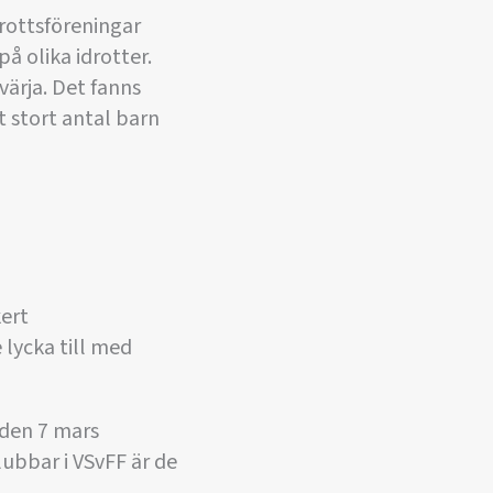
rottsföreningar
å olika idrotter.
ärja. Det fanns
 stort antal barn
ert
lycka till med
n den 7 mars
lubbar i VSvFF är de