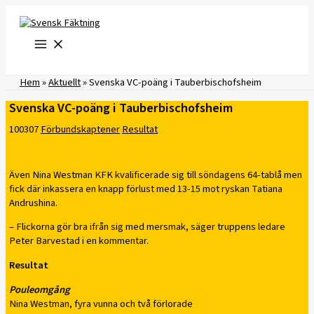
Hoppa
till
innehåll
Hem
»
Aktuellt
»
Svenska VC-poäng i Tauberbischofsheim
Svenska VC-poäng i Tauberbischofsheim
100307
Förbundskaptener
Resultat
Även Nina Westman KFK kvalificerade sig till söndagens 64-tablå men
fick där inkassera en knapp förlust med 13-15 mot ryskan Tatiana
Andrushina.
– Flickorna gör bra ifrån sig med mersmak, säger truppens ledare
Peter Barvestad i en kommentar.
Resultat
Pouleomgång
Nina Westman, fyra vunna och två förlorade