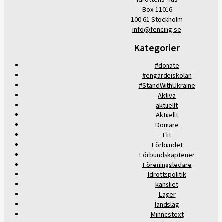
Box 11016
100 61 Stockholm
info@fencing.se
Kategorier
#donate
#engardeiskolan
#StandWithUkraine
Aktiva
aktuellt
Aktuellt
Domare
Elit
Förbundet
Förbundskaptener
Föreningsledare
Idrottspolitik
kansliet
Läger
landslag
Minnestext