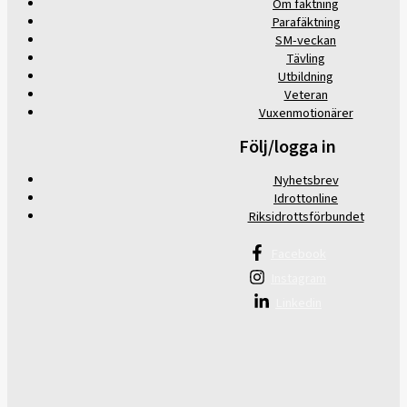
Om fäktning
Parafäktning
SM-veckan
Tävling
Utbildning
Veteran
Vuxenmotionärer
Följ/logga in
Nyhetsbrev
Idrottonline
Riksidrottsförbundet
Facebook
Instagram
Linkedin