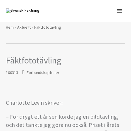
Hoppa
till
innehåll
Hem
»
Aktuellt
»
Fäktfototävling
Fäktfototävling
100313
Förbundskaptener
Charlotte Levin skriver:
– För drygt ett år sen körde jag en bildtävling,
och det tänkte jag göra nu också. Priset i årets