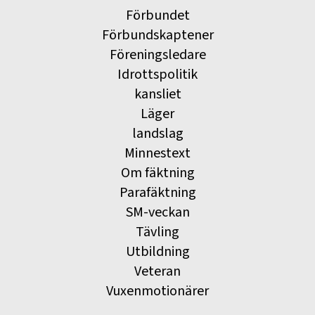
Förbundet
Förbundskaptener
Föreningsledare
Idrottspolitik
kansliet
Läger
landslag
Minnestext
Om fäktning
Parafäktning
SM-veckan
Tävling
Utbildning
Veteran
Vuxenmotionärer