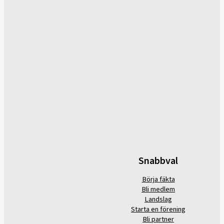
Snabbval
Börja fäkta
Bli medlem
Landslag
Starta en förening
Bli partner