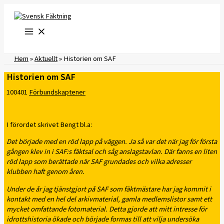
Hoppa
till
innehåll
Hem
»
Aktuellt
»
Historien om SAF
Historien om SAF
100401
Förbundskaptener
I förordet skrivet Bengt bl.a:
Det började med en röd lapp på väggen. Ja så var det när jag för första
gången klev in i SAF:s fäktsal och såg anslagstavlan. Där fanns en liten
röd lapp som berättade när SAF grundades och vilka adresser
klubben haft genom åren.
Under de år jag tjänstgjort på SAF som fäktmästare har jag kommit i
kontakt med en hel del arkivmaterial, gamla medlemslistor samt ett
mycket omfattande fotomaterial. Detta gjorde att mitt intresse för
idrottshistoria ökade och började formas till att vilja undersöka