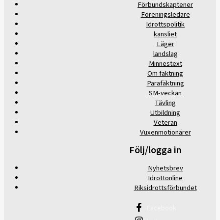
Förbundskaptener
Föreningsledare
Idrottspolitik
kansliet
Läger
landslag
Minnestext
Om fäktning
Parafäktning
SM-veckan
Tävling
Utbildning
Veteran
Vuxenmotionärer
Följ/logga in
Nyhetsbrev
Idrottonline
Riksidrottsförbundet
Facebook