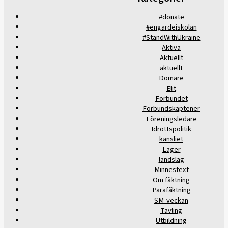
#donate
#engardeiskolan
#StandWithUkraine
Aktiva
Aktuellt
aktuellt
Domare
Elit
Förbundet
Förbundskaptener
Föreningsledare
Idrottspolitik
kansliet
Läger
landslag
Minnestext
Om fäktning
Parafäktning
SM-veckan
Tävling
Utbildning