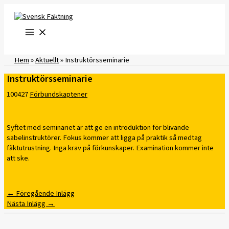
Hoppa
till
innehåll
Hem
»
Aktuellt
»
Instruktörsseminarie
Instruktörsseminarie
100427
Förbundskaptener
Syftet med seminariet är att ge en introduktion för blivande
sabelinstruktörer. Fokus kommer att ligga på praktik så medtag
fäktutrustning. Inga krav på förkunskaper. Examination kommer inte
att ske.
←
Föregående Inlägg
Nästa Inlägg
→