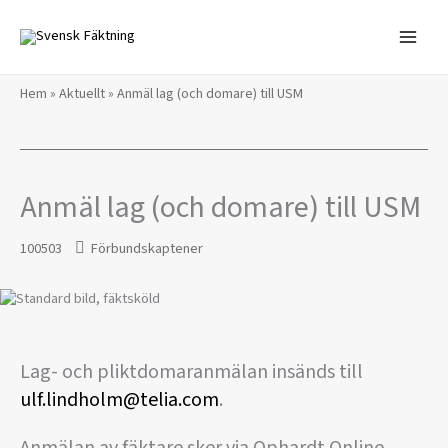
Hoppa
till
innehåll
Hem
»
Aktuellt
»
Anmäl lag (och domare) till USM
Anmäl lag (och domare) till USM
100503
Förbundskaptener
Lag- och pliktdomaranmälan insänds till
ulf.lindholm@telia.com
.