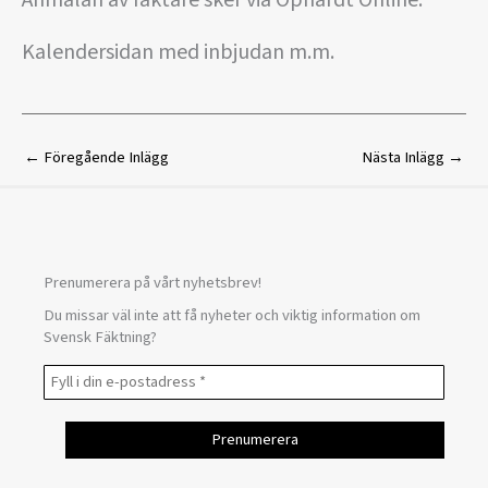
Anmälan av fäktare sker via Ophardt Online.
Kalendersidan med inbjudan m.m.
←
Föregående Inlägg
Nästa Inlägg
→
Prenumerera på vårt nyhetsbrev!
Du missar väl inte att få nyheter och viktig information om
Svensk Fäktning?