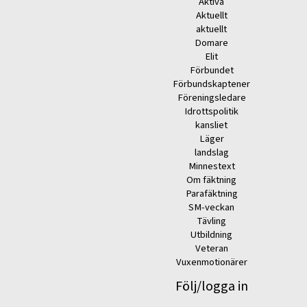
Aktiva
Aktuellt
aktuellt
Domare
Elit
Förbundet
Förbundskaptener
Föreningsledare
Idrottspolitik
kansliet
Läger
landslag
Minnestext
Om fäktning
Parafäktning
SM-veckan
Tävling
Utbildning
Veteran
Vuxenmotionärer
Följ/logga in