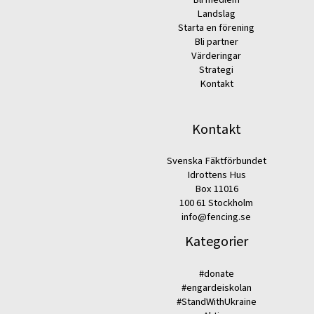
Landslag
Starta en förening
Bli partner
Värderingar
Strategi
Kontakt
Kontakt
Svenska Fäktförbundet
Idrottens Hus
Box 11016
100 61 Stockholm
info@fencing.se
Kategorier
#donate
#engardeiskolan
#StandWithUkraine