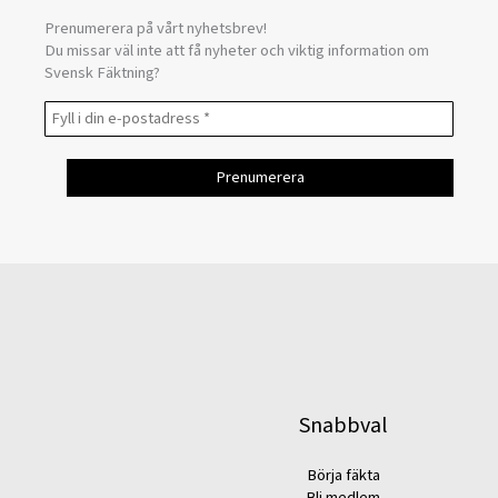
Prenumerera på vårt nyhetsbrev!
Du missar väl inte att få nyheter och viktig information om
Svensk Fäktning?
Snabbval
Börja fäkta
Bli medlem