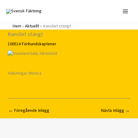
Hoppa
till
innehåll
Hem
»
Aktuellt
»
Kansliet stängt
Kansliet stängt
100514
Förbundskaptener
Hälsningar Monica
←
Föregående Inlägg
Nästa Inlägg
→