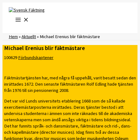
Hoppa
till
innehåll
Hem
»
Aktuellt
»
Michael Erenius blir fäktmästare
Michael Erenius blir fäktmästare
100629
Förbundskaptener
Fäktmästartjänsten har, med några få uppehåll, varit besatt sedan den
inrättades 1672. Den senaste fäktmästaren Rolf Edling hade tjänsten
från 1976 till sin pensionering 2008.
Det var vid Lunds universitets etablering 1668 som de så kallade
exercitiemästarposterna inrättades. Deras tjänster bestod i att
undervisa studenterna i ämnen som inte räknades till de akademiska
vetenskaperna men som ändå ansågs viktiga i tidens bildningsideal.
Det har funnits språk- och dansmästare, fäktmästare och rid-, dans-
och kapellmästare (director musices). Idag finns två av dessa
funktioner kvar, director musices som leder musikenheten Odeum