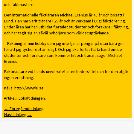
och fäktmästare.
Den internationelle fäktläraren Michael Erenius är 45 år och bosatt i
Lund. Han har varit tränare i 25 år och är verksam i Lugi fäktförening.
Under åren har han utbildat flertalet studenter och forskare i fäktning,
och har tagit sig an såväl nybörjare som världscuptävlande.
– Fäktning är min hobby som jag inte tjänar pengar på utan bara gör
för att jag tycker det är roligt. Och jag ska fortsätta ta hand om de
studenter och forskare som kommer hit och tränar, säger Michael
Erenius.
Fäktmästare vid Lunds universitet är en hederstitel och för den utgår
ingen ersättning.
Källa:
http://www.lu.se
Artikel i Lokaltidningen
.
←
Föregående Inlägg
Nästa Inlägg
→