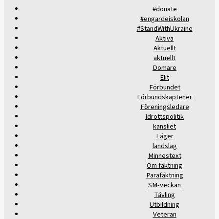
#donate
#engardeiskolan
#StandWithUkraine
Aktiva
Aktuellt
aktuellt
Domare
Elit
Förbundet
Förbundskaptener
Föreningsledare
Idrottspolitik
kansliet
Läger
landslag
Minnestext
Om fäktning
Parafäktning
SM-veckan
Tävling
Utbildning
Veteran