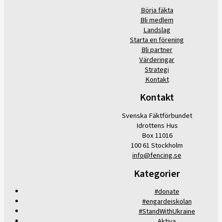
Börja fäkta
Bli medlem
Landslag
Starta en förening
Bli partner
Värderingar
Strategi
Kontakt
Kontakt
Svenska Fäktförbundet
Idrottens Hus
Box 11016
100 61 Stockholm
info@fencing.se
Kategorier
#donate
#engardeiskolan
#StandWithUkraine
Aktiva