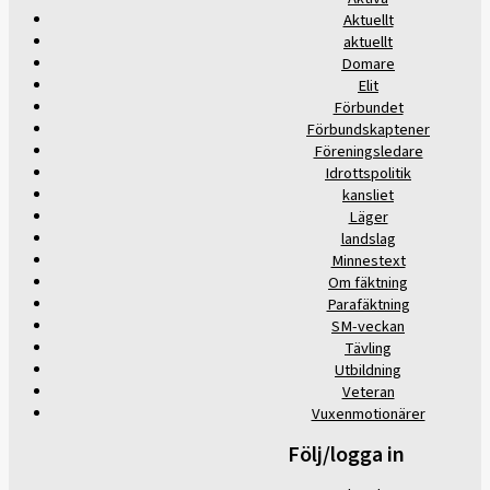
Aktuellt
aktuellt
Domare
Elit
Förbundet
Förbundskaptener
Föreningsledare
Idrottspolitik
kansliet
Läger
landslag
Minnestext
Om fäktning
Parafäktning
SM-veckan
Tävling
Utbildning
Veteran
Vuxenmotionärer
Följ/logga in