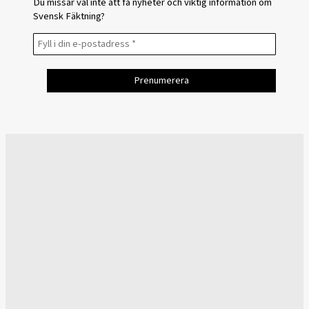
Du missar väl inte att få nyheter och viktig information om
Svensk Fäktning?