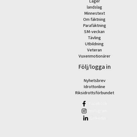
Läger
landslag
Minnestext
Om fäktning
Parafäktning
SM-veckan
Tävling
Utbildning
Veteran
Vuxenmotionärer
Följ/logga in
Nyhetsbrev
Idrottonline
Riksidrottsförbundet
Facebook
Instagram
Linkedin