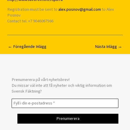
Registration must be sent to
alex.posnov@gmail.com
to Alex
Posnov
Contact tel. +7 9046067566
←
Föregående Inlägg
Nästa Inlägg
→
Prenumerera på vårt nyhetsbrev!
Du missar väl inte att få nyheter och viktig information om
Svensk Fäktning?