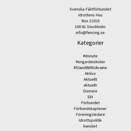
Svenska Fäktförbundet
Idrottens Hus
Box 11016
100 61 Stockholm
info@fencing.se
Kategorier
#donate
#engardeiskolan
#StandWithUkraine
Aktiva
Aktuellt
aktuellt
Domare
Elit
Förbundet
Förbundskaptener
Föreningsledare
Idrottspolitik
kansliet