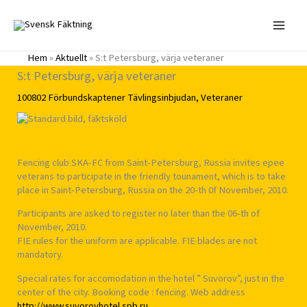
Hoppa
till
innehåll
Hem
»
Aktuellt
»
S:t Petersburg, värja veteraner
S:t Petersburg, värja veteraner
100802
Förbundskaptener
Tävlingsinbjudan
,
Veteraner
Fencing club SKA-FC from Saint-Petersburg, Russia invites epee
veterans to participate in the friendly tounament, which is to take
place in Saint-Petersburg, Russia on the 20-th 0f November, 2010.
Participants are asked to register no later than the 06-th of
November, 2010.
FIE rules for the uniform are applicable. FIE blades are not
mandatory.
Special rates for accomodation in the hotel ” Suvorov”, just in the
center of the city. Booking code : fencing. Web address
http://www.suvorovhotel.spb.ru