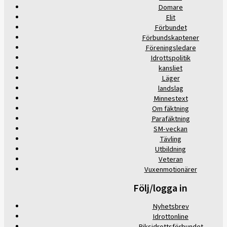
Domare
Elit
Förbundet
Förbundskaptener
Föreningsledare
Idrottspolitik
kansliet
Läger
landslag
Minnestext
Om fäktning
Parafäktning
SM-veckan
Tävling
Utbildning
Veteran
Vuxenmotionärer
Följ/logga in
Nyhetsbrev
Idrottonline
Riksidrottsförbundet