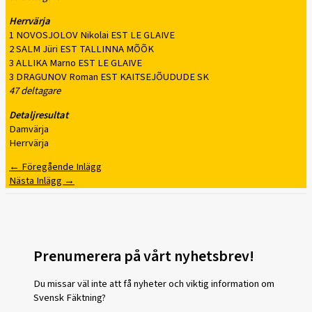
Herrvärja
1 NOVOSJOLOV Nikolai EST LE GLAIVE
2 SALM Jüri EST TALLINNA MÕÕK
3 ALLIKA Marno EST LE GLAIVE
3 DRAGUNOV Roman EST KAITSEJÕUDUDE SK
47 deltagare
Detaljresultat
Damvärja
Herrvärja
←
Föregående Inlägg
Nästa Inlägg
→
Prenumerera på vårt nyhetsbrev!
Du missar väl inte att få nyheter och viktig information om
Svensk Fäktning?