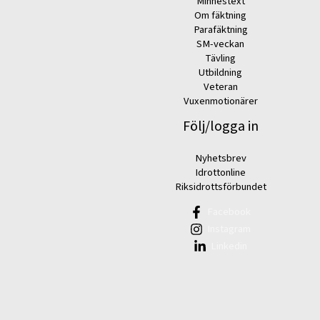
Minnestext
Om fäktning
Parafäktning
SM-veckan
Tävling
Utbildning
Veteran
Vuxenmotionärer
Följ/logga in
Nyhetsbrev
Idrottonline
Riksidrottsförbundet
Facebook
Instagram
Linkedin