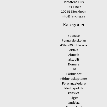
Idrottens Hus
Box 11016
100 61 Stockholm
info@fencing.se
Kategorier
#donate
#engardeiskolan
#StandWithUkraine
Aktiva
Aktuellt
aktuellt
Domare
Elit
Förbundet
Förbundskaptener
Föreningsledare
Idrottspolitik
kansliet
Läger
landslag