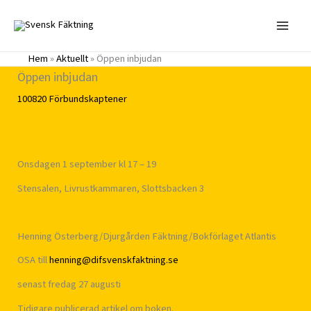
Hoppa
till
innehåll
Hem
»
Aktuellt
»
Öppen inbjudan
Öppen inbjudan
100820
Förbundskaptener
Onsdagen 1 september kl 17 – 19
Stensalen, Livrustkammaren, Slottsbacken 3
Henning Österberg/Djurgården Fäktning/Bokförlaget Atlantis
OSA till
henning@difsvenskfaktning.se
senast fredag 27 augusti
Tidigare publicerad artikel om boken.