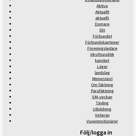
Aktiva
Aktuellt
aktuellt
Domare
Elit
Förbundet
Förbundskaptener
Föreningsledare
Idrottspolitik
kansliet
Läger
landslag
Minnestext
Om fäktning
Parafäktning
SM-veckan
Tävling
Utbildning
Veteran
Vuxenmotionärer
Följ/logga in