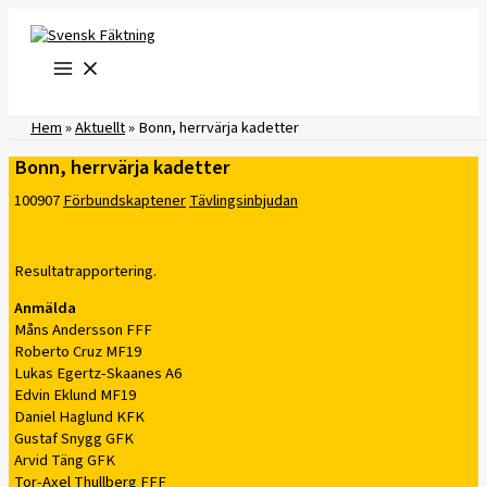
Hoppa
till
innehåll
Hem
»
Aktuellt
»
Bonn, herrvärja kadetter
Bonn, herrvärja kadetter
100907
Förbundskaptener
Tävlingsinbjudan
Resultatrapportering.
Anmälda
Måns Andersson FFF
Roberto Cruz MF19
Lukas Egertz-Skaanes A6
Edvin Eklund MF19
Daniel Haglund KFK
Gustaf Snygg GFK
Arvid Täng GFK
Tor-Axel Thullberg FFF