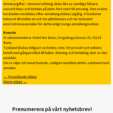
domaravgifter / domarersättning delas lika av samtliga fäktare
oavsett klass och betalas på plats före start till ansvarig. Den exakta
kostnaden meddelas efter anmälningstidens utgång. Vi bedömer
behovet till mellan en och tre pliktdomare och tar tacksamt
emot intresseanmälan för detta enligt övriga anmälningsrutiner.
Boende
Vi rekommenderar Hotel Ibis Bonn, Vorgebirgsstrasse 33, 53119
Bonn,
Tyskland (bokas billigast via hotels.com). Ett prisvärt och enklare
hotell med gångavstånd till hallen. Bokning och betalning sker av den
enskilde.
Om ni väljer ett annat boende, vänligen meddela detta i samband med
anmälan.
←
Föregående Inlägg
Nästa Inlägg
→
Prenumerera på vårt nyhetsbrev!