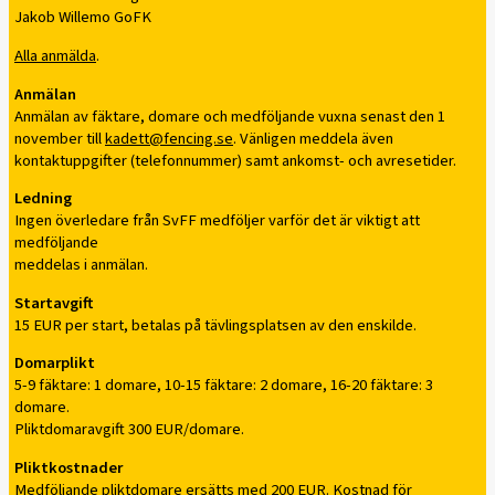
Jakob Willemo GoFK
Alla anmälda
.
Anmälan
Anmälan av fäktare, domare och medföljande vuxna senast den 1
november till
kadett@fencing.se
. Vänligen meddela även
kontaktuppgifter (telefonnummer) samt ankomst- och avresetider.
Ledning
Ingen överledare från SvFF medföljer varför det är viktigt att
medföljande
meddelas i anmälan.
Startavgift
15 EUR per start, betalas på tävlingsplatsen av den enskilde.
Domarplikt
5-9 fäktare: 1 domare, 10-15 fäktare: 2 domare, 16-20 fäktare: 3
domare.
Pliktdomaravgift 300 EUR/domare.
Pliktkostnader
Medföljande pliktdomare ersätts med 200 EUR. Kostnad för