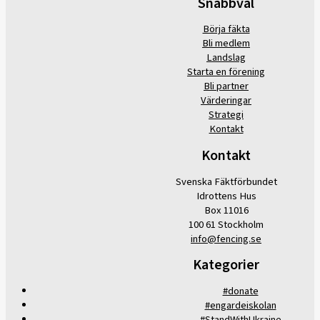
Snabbval
Börja fäkta
Bli medlem
Landslag
Starta en förening
Bli partner
Värderingar
Strategi
Kontakt
Kontakt
Svenska Fäktförbundet
Idrottens Hus
Box 11016
100 61 Stockholm
info@fencing.se
Kategorier
#donate
#engardeiskolan
#StandWithUkraine