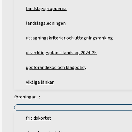
landslagsgrupperna
landslagsledningen
uttagningskriterier och uttagningsranking
utvecklingsplan – landslag 2024-25
uppförandekod och klädpolicy
viktiga länkar
föreningar
fritidskortet