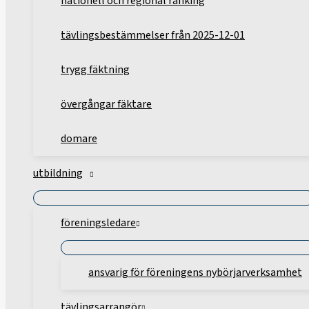
nationell och regional ranking
tävlingsbestämmelser från 2025-12-01
trygg fäktning
övergångar fäktare
domare
utbildning
föreningsledare
ansvarig för föreningens nybörjarverksamhet
tävlingsarrangör