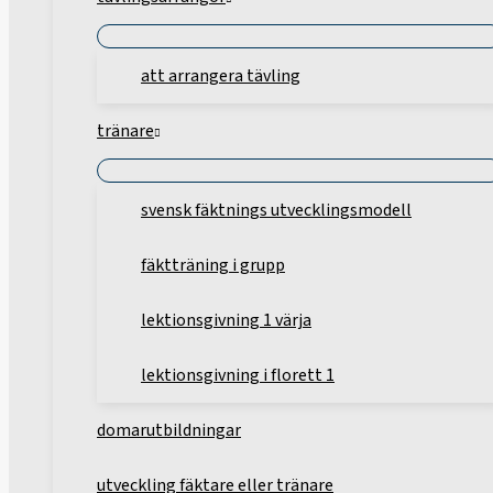
att arrangera tävling
tränare
svensk fäktnings utvecklingsmodell
fäktträning i grupp
lektionsgivning 1 värja
lektionsgivning i florett 1
domarutbildningar
utveckling fäktare eller tränare