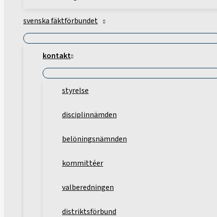
svenska fäktförbundet
kontakt
styrelse
disciplinnämden
belöningsnämnden
kommittéer
valberedningen
distriktsförbund