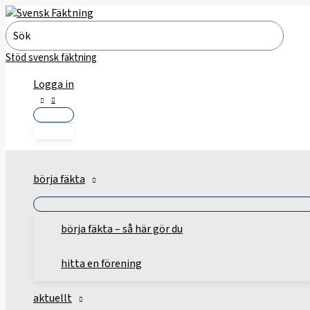
Hoppa
till
Search
innehåll
for:
Stöd svensk fäktning
Logga in
börja fäkta
börja fäkta – så här gör du
hitta en förening
aktuellt