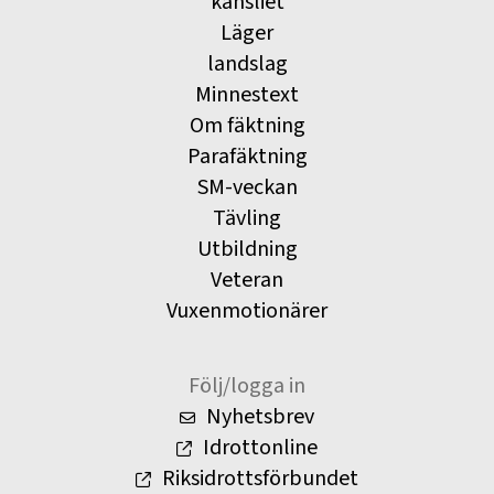
kansliet
Läger
landslag
Minnestext
Om fäktning
Parafäktning
SM-veckan
Tävling
Utbildning
Veteran
Vuxenmotionärer
Följ/logga in
Nyhetsbrev
Idrottonline
Riksidrottsförbundet