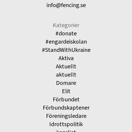
info@fencing.se
Kategorier
#donate
#engardeiskolan
#StandWithUkraine
Aktiva
Aktuellt
aktuellt
Domare
Elit
Förbundet
Förbundskaptener
Föreningsledare
Idrottspolitik