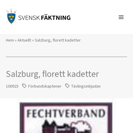
Hoppa
till
innehåll
Hem
»
Aktuellt
»
Salzburg, florett kadetter
Salzburg, florett kadetter
100923
Förbundskaptener
Tävlingsinbjudan