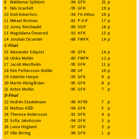
8
Waldemar Sjöblom
-94
GFK
21
p
9
Nils Granfelt
-95
GFK
19
p
10
Emil Askerfors
-94
FK Athos
18
p
11
Mikael Broman
-83
P 4 IF
17
p
12
Jonny Reichwald
-80
SSIF
16
p
13
Magdalena Önnered
-92
KFK
15
p
14
Jonatan Dicander
-88
FMFK
14
p
C-Final
15
Alexander Edqvist
-95
GFK
14
p
16
Ulrika Mohlin
-80
FMFK
12
p
17
Jacob Westholm
-95
GFK
11
p
18
Kim Pettersson-Bohlin
-88
UF
10
p
19
Valentin Herpin
-93
GFK
9
p
20
Martin Klintgården
-95
GFK
8
p
21
Anton Mohlin
-95
GFK
7
p
D-Final
22
Andrén Stadelmann
-96
KF99
7
p
23
Mattias Kåår
-94
GFK
5
p
24
Therese Andersson
-93
GFK
4
p
25
Sofia Jakobsson
-94
GFK
3
p
26
Luisa Höglund
-97
GFK
2
p
27
Olle Birring
-96
GFK
1
p