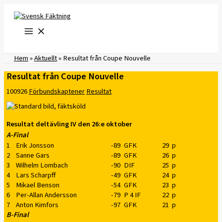
Hoppa
till
innehåll
Hem
»
Aktuellt
»
Resultat från Coupe Nouvelle
Resultat från Coupe Nouvelle
100926
Förbundskaptener
Resultat
Resultat deltävling IV den 26:e oktober
A-Final
1
Erik Jonsson
-89
GFK
29
p
2
Sanne Gars
-89
GFK
26
p
3
Wilhelm Lombach
-90
DIF
25
p
4
Lars Scharpff
-49
GFK
24
p
5
Mikael Benson
-54
GFK
23
p
6
Per-Allan Andersson
-79
P 4 IF
22
p
7
Anton Kimfors
-97
GFK
21
p
B-Final