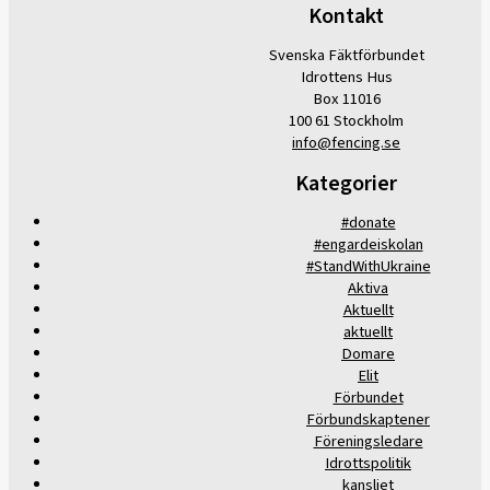
Kontakt
Svenska Fäktförbundet
Idrottens Hus
Box 11016
100 61 Stockholm
info@fencing.se
Kategorier
#donate
#engardeiskolan
#StandWithUkraine
Aktiva
Aktuellt
aktuellt
Domare
Elit
Förbundet
Förbundskaptener
Föreningsledare
Idrottspolitik
kansliet