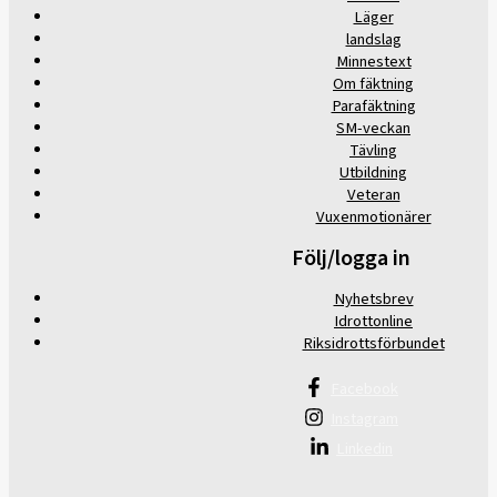
Läger
landslag
Minnestext
Om fäktning
Parafäktning
SM-veckan
Tävling
Utbildning
Veteran
Vuxenmotionärer
Följ/logga in
Nyhetsbrev
Idrottonline
Riksidrottsförbundet
Facebook
Instagram
Linkedin