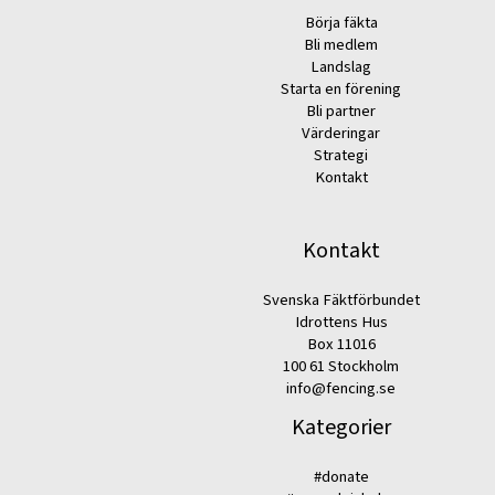
Börja fäkta
Bli medlem
Landslag
Starta en förening
Bli partner
Värderingar
Strategi
Kontakt
Kontakt
Svenska Fäktförbundet
Idrottens Hus
Box 11016
100 61 Stockholm
info@fencing.se
Kategorier
#donate