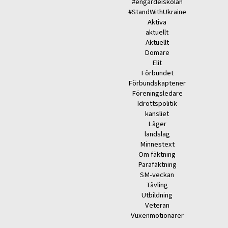
#engardeiskolan
#StandWithUkraine
Aktiva
aktuellt
Aktuellt
Domare
Elit
Förbundet
Förbundskaptener
Föreningsledare
Idrottspolitik
kansliet
Läger
landslag
Minnestext
Om fäktning
Parafäktning
SM-veckan
Tävling
Utbildning
Veteran
Vuxenmotionärer