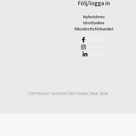
Följ/logga in
Nyhetsbrev
Idrottonline
Riksidrottsförbundet
Facebook
Instagram
Linkedin
COPYRIGHT SVENSK FÄKTNING 1904–2026