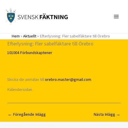
Hoppa
till
innehåll
Hem
»
Aktuellt
»
Efterlysning: Fler sabelfäktare till Örebro
Efterlysning: Fler sabelfäktare till Örebro
101004
Förbundskaptener
Skicka din anmälan till
orebro.master@gmail.com
.
Kalendersidan.
←
Föregående Inlägg
Nästa Inlägg
→