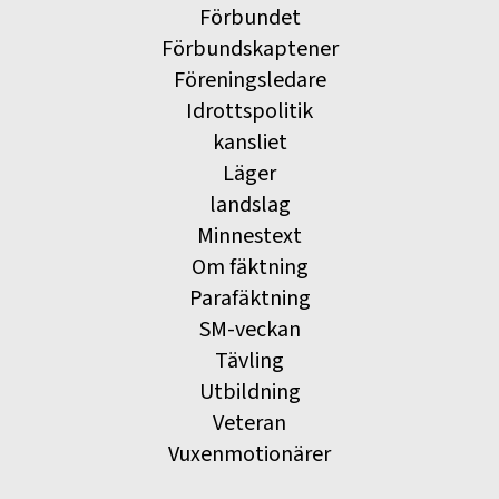
Förbundet
Förbundskaptener
Föreningsledare
Idrottspolitik
kansliet
Läger
landslag
Minnestext
Om fäktning
Parafäktning
SM-veckan
Tävling
Utbildning
Veteran
Vuxenmotionärer