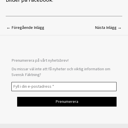
Bilder på Facebook
.
←
Föregående Inlägg
Nästa Inlägg
→
Prenumerera på vårt nyhetsbrev!
Du missar väl inte att få nyheter och viktig information om
Svensk Fäktning?