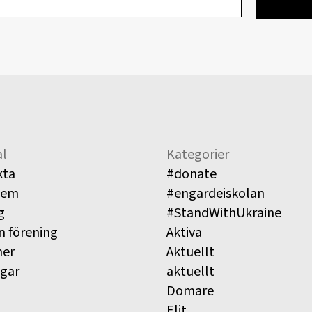
l
Kategorier
kta
#donate
lem
#engardeiskolan
g
#StandWithUkraine
n förening
Aktiva
ner
Aktuellt
ngar
aktuellt
Domare
Elit