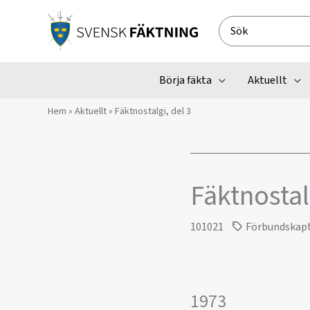
Hoppa
till
Search
innehåll
for:
Börja fäkta
Aktuellt
Hem
»
Aktuellt
»
Fäktnostalgi, del 3
Fäktnostal
101021
Förbundskap
1973