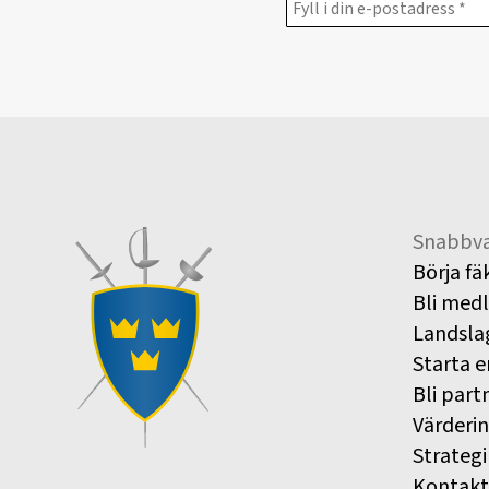
Snabbva
Börja fä
Bli med
Landsla
Starta e
Bli part
Värderi
Strategi
Kontakt