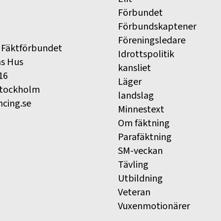
Förbundet
Förbundskaptener
Föreningsledare
 Fäktförbundet
Idrottspolitik
ns Hus
kansliet
16
Läger
Stockholm
landslag
ncing.se
Minnestext
Om fäktning
Parafäktning
SM-veckan
Tävling
Utbildning
Veteran
Vuxenmotionärer