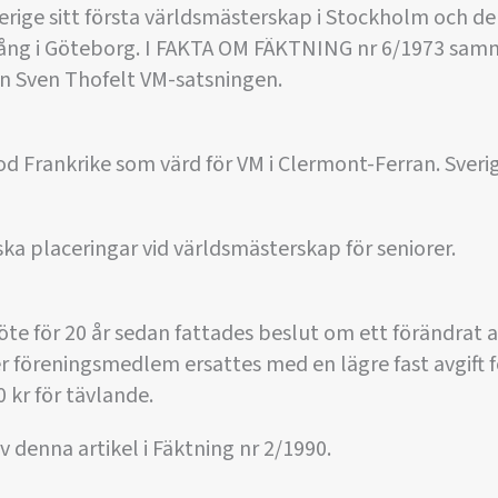
rige sitt första världsmästerskap i Stockholm och den 
gång i Göteborg. I FAKTA OM FÄKTNING nr 6/1973 sam
 Sven Thofelt VM-satsningen.
tod Frankrike som värd för VM i Clermont-Ferran. Sver
ka placeringar vid världsmästerskap för seniorer.
te för 20 år sedan fattades beslut om ett förändrat a
 föreningsmedlem ersattes med en lägre fast avgift f
0 kr för tävlande.
v denna artikel i Fäktning nr 2/1990.