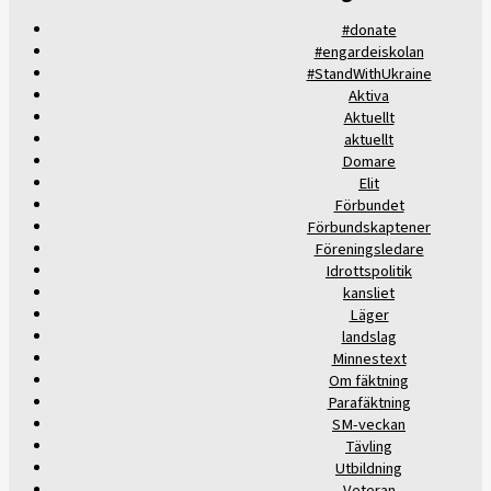
#donate
#engardeiskolan
#StandWithUkraine
Aktiva
Aktuellt
aktuellt
Domare
Elit
Förbundet
Förbundskaptener
Föreningsledare
Idrottspolitik
kansliet
Läger
landslag
Minnestext
Om fäktning
Parafäktning
SM-veckan
Tävling
Utbildning
Veteran