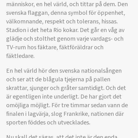
människor, en hel värld, och tittar på dem. Den
svenska flaggan, denna symbol för öppenhet,
välkomnande, respekt och tolerans, hissas.
Stadion i det heta Rio kokar. Det går en våg av
glädje och stolthet genom varje vardags- och
TV-rum hos fäktare, fäktföräldrar och
fäktledare.
En hel värld hör den svenska nationalsången
och ser att de blågula tjejerna på pallen
skrattar, sjunger och gråter samtidigt. Och det
är egentligen inte underligt. De har gjort det
omöjliga möjligt. För tre timmar sedan vann de
finalen i lagvärja, slog Frankrike, nationen där
sporten föddes och utvecklades.
Nu skall det sägas, att det inte är den enda