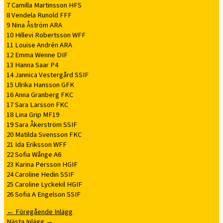
7 Camilla Martinsson HFS
8 Vendela Runold FFF
9 Nina Åström ARA
10 Hillevi Robertsson WFF
11 Louise Andrén ARA
12 Emma Wenne DIF
13 Hanna Saar P4
14 Jannica Vestergård SSIF
15 Ulrika Hansson GFK
16 Anna Granberg FKC
17 Sara Larsson FKC
18 Lina Grip MF19
19 Sara Åkerström SSIF
20 Matilda Svensson FKC
21 Ida Eriksson WFF
22 Sofia Wånge A6
23 Karina Persson HGIF
24 Caroline Hedin SSIF
25 Caroline Lyckekil HGIF
26 Sofia A Engelson SSIF
←
Föregående Inlägg
Nästa Inlägg
→