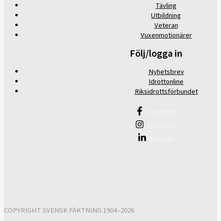
Tävling
Utbildning
Veteran
Vuxenmotionärer
Följ/logga in
Nyhetsbrev
Idrottonline
Riksidrottsförbundet
Facebook
Instagram
Linkedin
COPYRIGHT SVENSK FÄKTNING 1904–2026