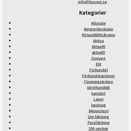
info@fencing.se
Kategorier
#donate
#engardeiskolan
#StandWithUkraine
Aktiva
Aktuellt
aktuellt
Domare
Elit
Förbundet
Förbundskaptener
Föreningsledare
Idrottspolitik
kansliet
Läger
landslag
Minnestext
Om fäktning
Parafäktning
SM-veckan