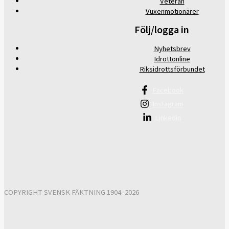
Veteran
Vuxenmotionärer
Följ/logga in
Nyhetsbrev
Idrottonline
Riksidrottsförbundet
Facebook
Instagram
Linkedin
COPYRIGHT SVENSK FÄKTNING 1904–2026