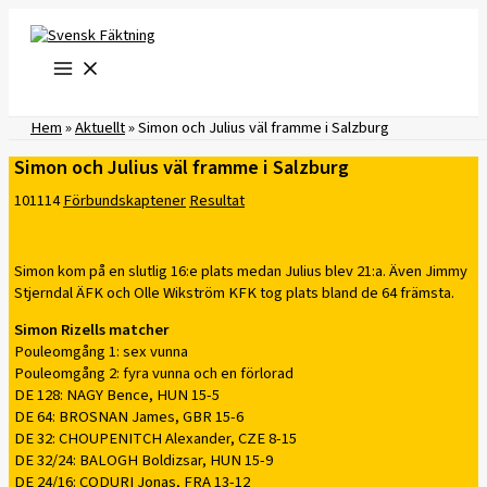
Hoppa
till
innehåll
Hem
»
Aktuellt
»
Simon och Julius väl framme i Salzburg
Simon och Julius väl framme i Salzburg
101114
Förbundskaptener
Resultat
Simon kom på en slutlig 16:e plats medan Julius blev 21:a. Även Jimmy
Stjerndal ÄFK och Olle Wikström KFK tog plats bland de 64 främsta.
Simon Rizells matcher
Pouleomgång 1: sex vunna
Pouleomgång 2: fyra vunna och en förlorad
DE 128: NAGY Bence, HUN 15-5
DE 64: BROSNAN James, GBR 15-6
DE 32: CHOUPENITCH Alexander, CZE 8-15
DE 32/24: BALOGH Boldizsar, HUN 15-9
DE 24/16: CODURI Jonas, FRA 13-12