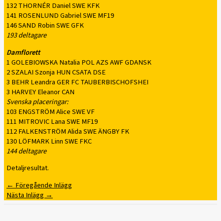
132 THORNÉR Daniel SWE KFK
141 ROSENLUND Gabriel SWE MF19
146 SAND Robin SWE GFK
193 deltagare
Damflorett
1 GOLEBIOWSKA Natalia POL AZS AWF GDANSK
2 SZALAI Szonja HUN CSATA DSE
3 BEHR Leandra GER FC TAUBERBISCHOFSHEI
3 HARVEY Eleanor CAN
Svenska placeringar:
103 ENGSTRÖM Alice SWE VF
111 MITROVIC Lana SWE MF19
112 FALKENSTRÖM Alida SWE ÄNGBY FK
130 LÖFMARK Linn SWE FKC
144 deltagare
Detaljresultat.
←
Föregående Inlägg
Nästa Inlägg
→