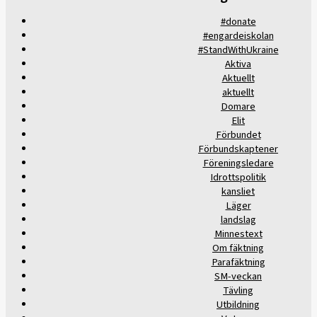
#donate
#engardeiskolan
#StandWithUkraine
Aktiva
Aktuellt
aktuellt
Domare
Elit
Förbundet
Förbundskaptener
Föreningsledare
Idrottspolitik
kansliet
Läger
landslag
Minnestext
Om fäktning
Parafäktning
SM-veckan
Tävling
Utbildning